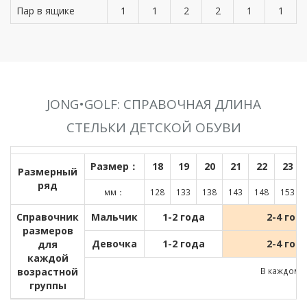
Пар в ящике
1
1
2
2
1
1
JONG•GOLF: СПРАВОЧНАЯ ДЛИНА
СТЕЛЬКИ ДЕТСКОЙ ОБУВИ
Размер：
18
19
20
21
22
23
Размерный
ряд
мм：
128
133
138
143
148
153
Справочник
Мальчик
1-2 года
2-4 год
размеров
Девочка
1-2 года
2-4 год
для
каждой
возрастной
В каждом д
группы