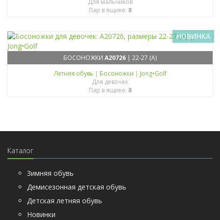
Для мальчиков
Пар в ящике:
8
НОВИНКА
БОСОНОЖКИ
A20726
| 22-27 (A)
Летняя обувь
|
Босоножки
|
Jong•Golf
Для девочек
Пар в ящике:
8
Каталог
Зимняя обувь
Демисезонная детская обувь
Детская летняя обувь
Новинки