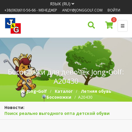
ЯЗЫК (RU)
+38(063)610-56-66
- МЕНЕДЖЕР
ANDY@JONGGOLF.COM
ВОЙТИ
0
Босоножки для девочек Jong•Golf:
A20430
Jong•Golf
Каталог
Летняя обувь
Босоножки
A20430
Новости:
Поиск реально выгодного опта детской обуви