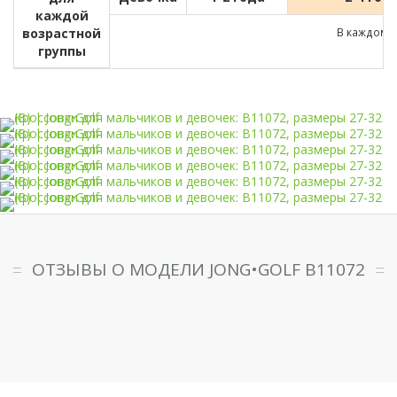
каждой
возрастной
В каждом д
группы
ОТЗЫВЫ О МОДЕЛИ JONG•GOLF B11072