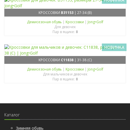
КРОССОВКИ
B31153
| 27-34 (B)
Демисезоная обувь
|
Кроссовки
|
Jong•Golf
Для девочек
Пар в ящике:
8
НОВИНКА
КРОССОВКИ
C11838
| 31-38 (C)
Демисезоная обувь
|
Кроссовки
|
Jong•Golf
Для мальчиков и девочек
Пар в ящике:
8
Каталог
Зимняя обувь