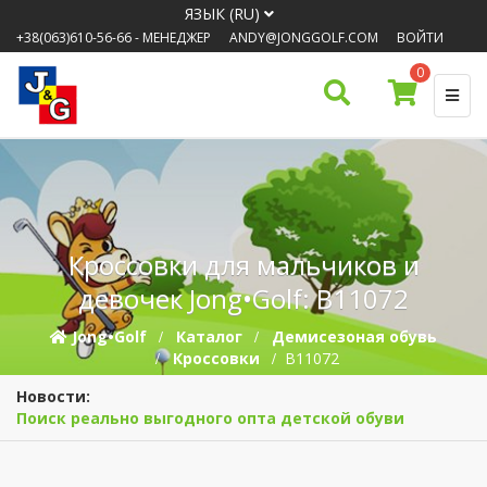
ЯЗЫК (RU)
+38(063)610-56-66
- МЕНЕДЖЕР
ANDY@JONGGOLF.COM
ВОЙТИ
0
Кроссовки для мальчиков и
девочек Jong•Golf: B11072
Jong•Golf
Каталог
Демисезоная обувь
Кроссовки
B11072
Новости:
Поиск реально выгодного опта детской обуви