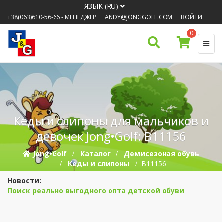
ЯЗЫК (RU)
+38(063)610-56-66
- МЕНЕДЖЕР
ANDY@JONGGOLF.COM
ВОЙТИ
0
Кеды и слипоны для мальчиков и
девочек Jong•Golf: B11156
Jong•Golf
Каталог
Демисезоная обувь
Кеды и слипоны
B11156
Новости:
Поиск реально выгодного опта детской обуви