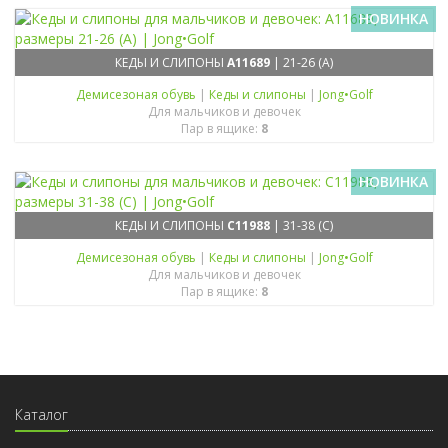
НОВИНКА
КЕДЫ И СЛИПОНЫ
A11689
| 21-26 (A)
Демисезоная обувь
|
Кеды и слипоны
|
Jong•Golf
Для мальчиков и девочек
Пар в ящике:
8
НОВИНКА
КЕДЫ И СЛИПОНЫ
C11988
| 31-38 (C)
Демисезоная обувь
|
Кеды и слипоны
|
Jong•Golf
Для мальчиков и девочек
Пар в ящике:
8
Каталог