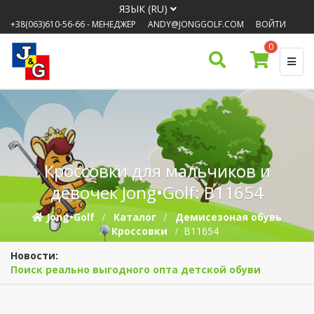
ЯЗЫК (RU)
+38(063)610-56-66
- МЕНЕДЖЕР
ANDY@JONGGOLF.COM
ВОЙТИ
0
Кроссовки для мальчиков и
девочек Jong•Golf: B11654
Jong•Golf
Каталог
Демисезоная обувь
Кроссовки
B11654
Новости:
Поиск реально выгодного опта детской обуви