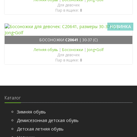
Для девочек
Пар в ящике:
8
НОВИНКА
БОСОНОЖКИ
C20641
| 30-37 (C)
Летняя обувь
|
Босоножки
|
Jong•Golf
Для девочек
Пар в ящике:
8
Каталог
Зимняя обувь
Демисезонная детская обувь
Детская летняя обувь