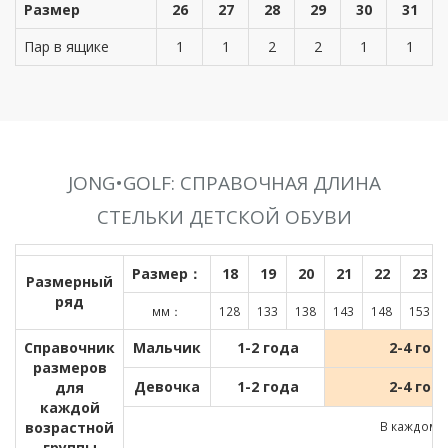
Размер
26
27
28
29
30
31
Пар в ящике
1
1
2
2
1
1
JONG•GOLF: СПРАВОЧНАЯ ДЛИНА
СТЕЛЬКИ ДЕТСКОЙ ОБУВИ
Размер：
18
19
20
21
22
23
Размерный
ряд
мм：
128
133
138
143
148
153
Справочник
Мальчик
1-2 года
2-4 год
размеров
Девочка
1-2 года
2-4 год
для
каждой
возрастной
В каждом д
группы