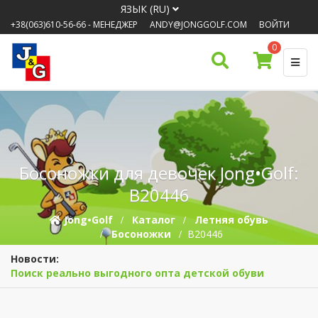
ЯЗЫК (RU)
+38(063)610-56-66
- МЕНЕДЖЕР
ANDY@JONGGOLF.COM
ВОЙТИ
0
Босоножки для девочек Jong•Golf:
B20446
Jong•Golf
Каталог
Летняя обувь
Босоножки
B20446
Новости:
Поиск реально выгодного опта детской обуви