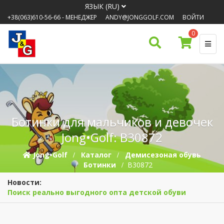
ЯЗЫК (RU)
+38(063)610-56-66
- МЕНЕДЖЕР
ANDY@JONGGOLF.COM
ВОЙТИ
0
Ботинки для мальчиков и девочек
Jong•Golf: B30872
Jong•Golf
Каталог
Демисезоная обувь
Ботинки
B30872
Новости:
Поиск реально выгодного опта детской обуви