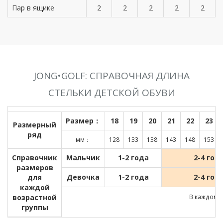
Пар в ящике
2
2
2
2
2
JONG•GOLF: СПРАВОЧНАЯ ДЛИНА
СТЕЛЬКИ ДЕТСКОЙ ОБУВИ
Размер：
18
19
20
21
22
23
Размерный
ряд
мм：
128
133
138
143
148
153
Справочник
Мальчик
1-2 года
2-4 год
размеров
Девочка
1-2 года
2-4 год
для
каждой
возрастной
В каждом д
группы