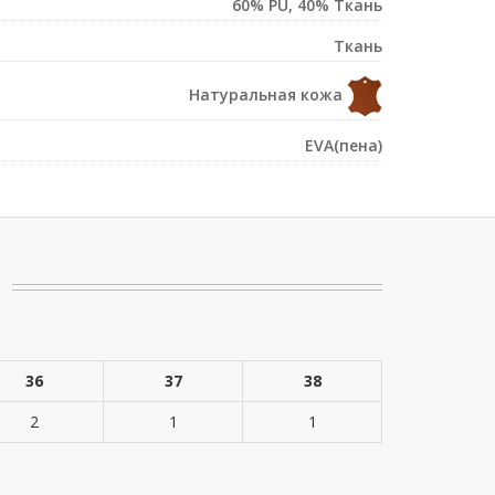
60% PU, 40% Ткань
Ткань
Натуральная кожа
EVA(пена)
36
37
38
2
1
1