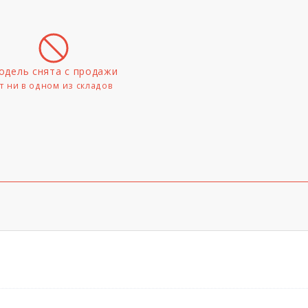
одель снята с продажи
т ни в одном из складов