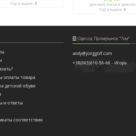
Пар в ящике:
8
Для мальчиков и девочек
Пар в ящике:
8
Одесса, Промрынок "7км"
ты
andy@jonggolf.com
и
+38(063)610-56-66 - Игорь
азать?
ы оплаты товара
ка детской обуви
т
ы и ответы
ы
икаты соответствия