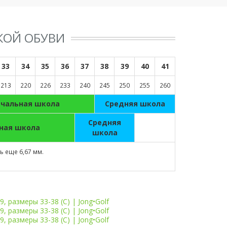
КОЙ ОБУВИ
33
34
35
36
37
38
39
40
41
213
220
226
233
240
245
250
255
260
ачальная школа
Средняя школа
Средняя
ная школа
школа
 еще 6,67 мм.