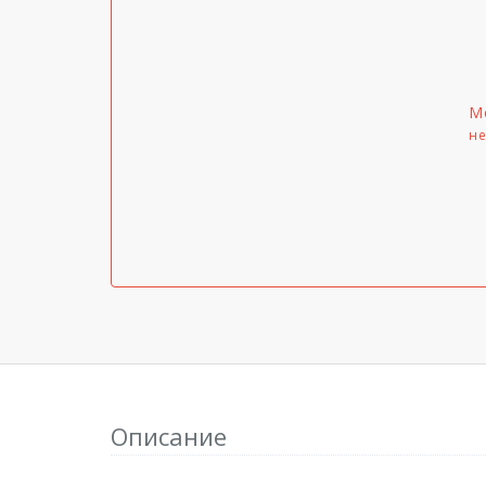
М
не
Описание