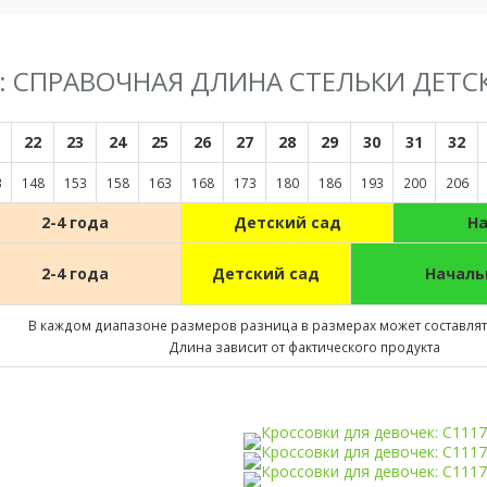
F: СПРАВОЧНАЯ ДЛИНА СТЕЛЬКИ ДЕТС
22
23
24
25
26
27
28
29
30
31
32
3
148
153
158
163
168
173
180
186
193
200
206
2-4 года
Детский сад
Н
2-4 года
Детский сад
Началь
В каждом диапазоне размеров разница в размерах может составлять
Длина зависит от фактического продукта