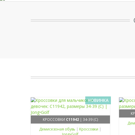
НОВИНКА
К
КРОССОВКИ
C11942
| 34-39 (C)
Дем
Демисезоная обувь
|
Кроссовки
|
Jong•Golf