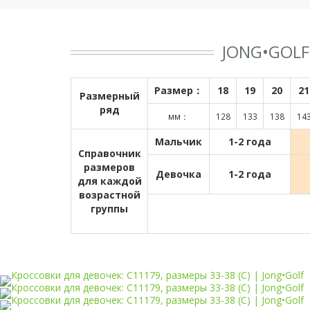
JONG•GOL
Размер：
18
19
20
21
Размерный
ряд
мм：
128
133
138
14
Мальчик
1-2 года
Справочник
размеров
Девочка
1-2 года
для каждой
возрастной
группы