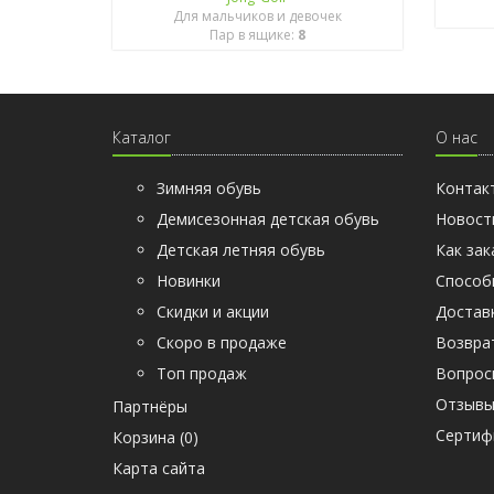
Для мальчиков и девочек
Пар в ящике:
8
Каталог
О нас
Зимняя обувь
Контак
Демисезонная детская обувь
Новост
Детская летняя обувь
Как зак
Новинки
Способ
Скидки и акции
Достав
Скоро в продаже
Возвра
Топ продаж
Вопрос
Отзыв
Партнёры
Cертиф
Корзина (
0
)
Карта сайта