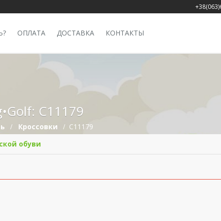
+38(063)
Ь?
ОПЛАТА
ДОСТАВКА
КОНТАКТЫ
•Golf: C11179
вь
Кроссовки
C11179
ской обуви