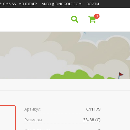
610-56-66
- МЕНЕДЖЕР
ANDY@JONGGOLF.COM
ВОЙТИ
0
Артикул:
C11179
Размеры:
33-38 (C)