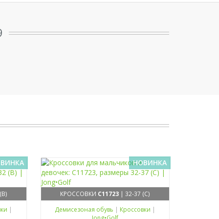
9
ВИНКА
НОВИНКА
(B)
КРОССОВКИ
C11723
| 32-37 (C)
вки
|
Демисезоная обувь
|
Кроссовки
|
Jong•Golf