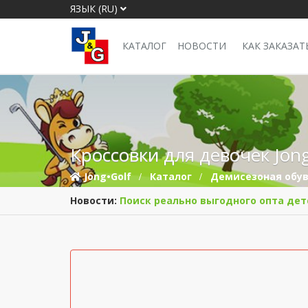
ЯЗЫК (RU)
КАТАЛОГ
НОВОСТИ
КАК ЗАКАЗАТ
Кроссовки для девочек Jong
Jong•Golf
Каталог
Демисезоная обу
Новости:
Поиск реально выгодного опта дет