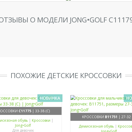
ОТЗЫВЫ О МОДЕЛИ JONG•GOLF C1117
ПОХОЖИЕ ДЕТСКИЕ КРОССОВКИ
НОВИНКА
НО
РОССОВКИ
C11775
| 33-38 (C)
КРОССОВКИ
B11751
| 27-32 
исезоная обувь
|
Кроссовки
|
Jong•Golf
Демисезоная обувь
|
Кроссо
Для девочек
Jong•Golf