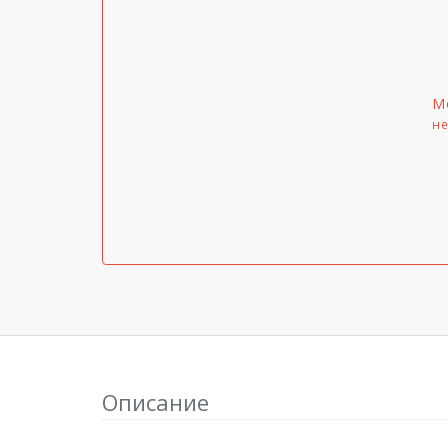
М
не
Описание