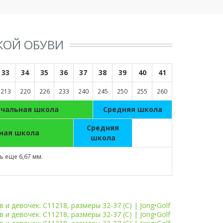
КОЙ ОБУВИ
33
34
35
36
37
38
39
40
41
213
220
226
233
240
245
250
255
260
ачальная школа
Средняя школа
Средняя
ная школа
школа
 еще 6,67 мм.