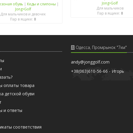
Jong•Golf
езоная обувь
|
Кеды и слипоны
|
Для мальчиков
Jong•Golf
Пар в ящике:
8
Для мальчиков и девочек
Пар в ящике:
8
Одесса, Промрынок "7км"
ты
andy@jonggolf.com
и
+38(063)610-56-66 - Игорь
азать?
ы оплаты товара
ка детской обуви
т
ы и ответы
ы
икаты соответствия