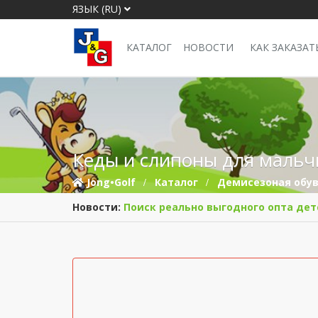
ЯЗЫК (RU)
КАТАЛОГ
НОВОСТИ
КАК ЗАКАЗАТ
Кеды и слипоны для мальчи
Jong•Golf
Каталог
Демисезоная обу
Новости:
Поиск реально выгодного опта дет