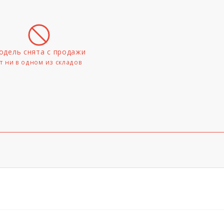
одель снята с продажи
т ни в одном из складов