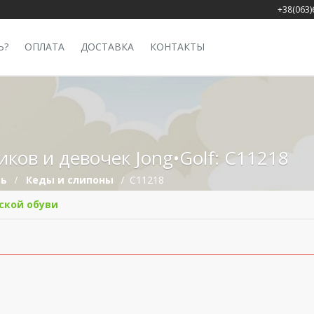
+38(063)
Ь?
ОПЛАТА
ДОСТАВКА
КОНТАКТЫ
ков и девочек Jong•Golf: C11218
вь
Кеды и слипоны
C11218
ской обуви