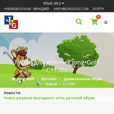
ЯЗЫК (RU)
+38(063)610-56-66
- МЕНЕДЖЕР
ANDY@JONGGOLF.COM
ВОЙТИ
0
Туфли для девочек Jong•Golf:
C11388
Jong•Golf
Каталог
Демисезоная обувь
Туфли
C11388
Новости:
Поиск реально выгодного опта детской обуви