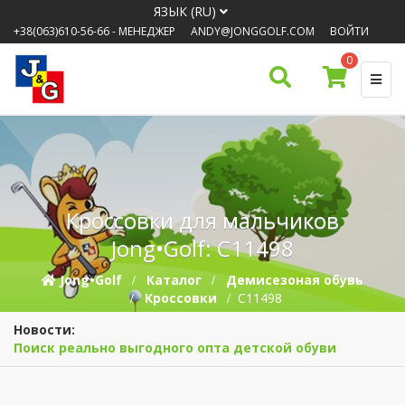
ЯЗЫК (RU)
+38(063)610-56-66
- МЕНЕДЖЕР
ANDY@JONGGOLF.COM
ВОЙТИ
0
Кроссовки для мальчиков
Jong•Golf: C11498
Jong•Golf
Каталог
Демисезоная обувь
Кроссовки
C11498
Новости:
Поиск реально выгодного опта детской обуви