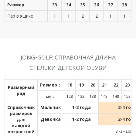
Размер
33
34
35
36
37
38
Пар в ящике
1
1
2
2
1
1
JONG•GOLF: СПРАВОЧНАЯ ДЛИНА
СТЕЛЬКИ ДЕТСКОЙ ОБУВИ
Размер：
18
19
20
21
22
23
Размерный
ряд
мм：
128
133
138
143
148
153
Справочник
Мальчик
1-2 года
2-4 год
размеров
Девочка
1-2 года
2-4 год
для
каждой
возрастной
В каждом д