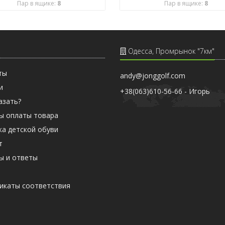
Пар в ящике:
8
Пар в ящике:
8
Одесса, Промрынок "7км"
ты
andy@jonggolf.com
и
+38(063)610-56-66 - Игорь
азать?
ы оплаты товара
ка детской обуви
т
ы и ответы
ы
икаты соответствия