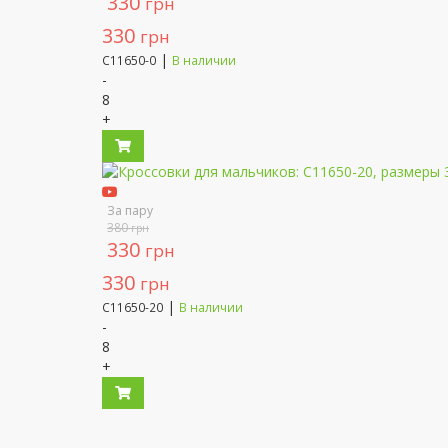
330
грн
330
грн
|
C11650-0
В наличии
-
8
+
За пару
380
грн
330
грн
330
грн
|
C11650-20
В наличии
-
8
+