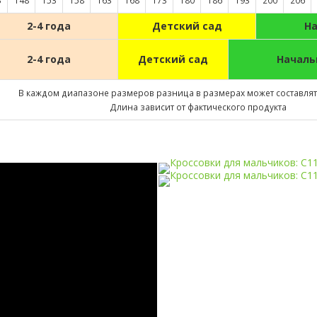
3
148
153
158
163
168
173
180
186
193
200
206
2-4 года
Детский сад
Н
2-4 года
Детский сад
Началь
В каждом диапазоне размеров разница в размерах может составлять
Длина зависит от фактического продукта