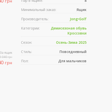
40
грн
Пар в ящике:
8
Минимальный заказ:
Ящик
Производитель:
Jong•Golf
Категории:
Демисезоная обувь
Кроссовки
Сезон:
Осень-Зима 2025
Стиль:
Повседневный
За ящик
3 040
грн
Пол:
Для мальчиков
40
грн