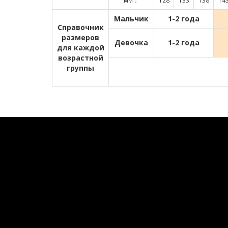
мм：
128
133
138
14
Мальчик
1-2 года
Справочник
размеров
Девочка
1-2 года
для каждой
возрастной
группы