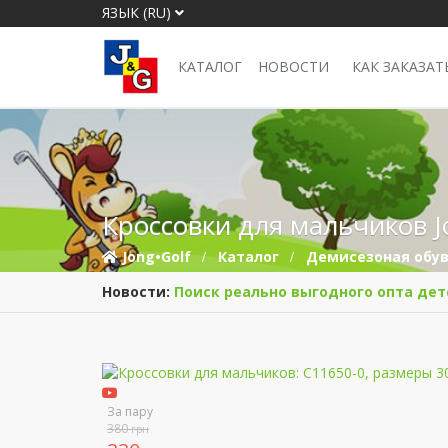
ЯЗЫК (RU)
КАТАЛОГ
НОВОСТИ
КАК ЗАКАЗАТ
Кроссовки для мальчиков J
Jong•Golf
Каталог
Демисезоная обу
Новости:
Поиск реально выгодного опта дет
За пару
380
грн