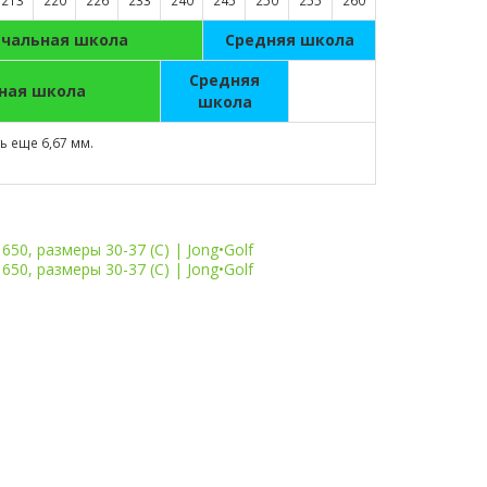
213
220
226
233
240
245
250
255
260
ачальная школа
Средняя школа
Средняя
ная школа
школа
 еще 6,67 мм.