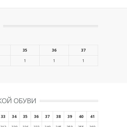
35
36
37
1
1
1
КОЙ ОБУВИ
33
34
35
36
37
38
39
40
41