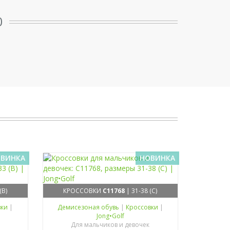
0
ВИНКА
НОВИНКА
(B)
КРОССОВКИ
C11768
| 31-38 (C)
вки
|
Демисезоная обувь
|
Кроссовки
|
Jong•Golf
Для мальчиков и девочек