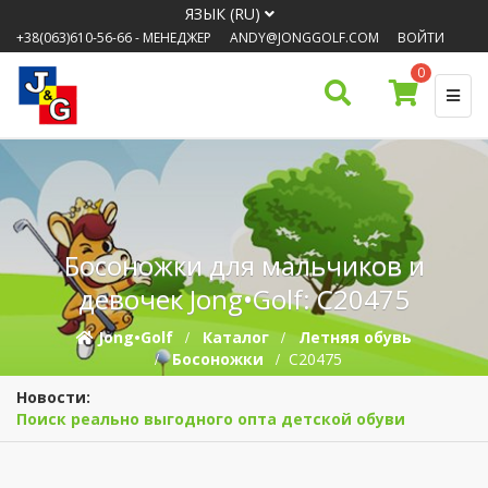
ЯЗЫК (RU)
+38(063)610-56-66
- МЕНЕДЖЕР
ANDY@JONGGOLF.COM
ВОЙТИ
0
Босоножки для мальчиков и
девочек Jong•Golf: C20475
Jong•Golf
Каталог
Летняя обувь
Босоножки
C20475
Новости:
Поиск реально выгодного опта детской обуви