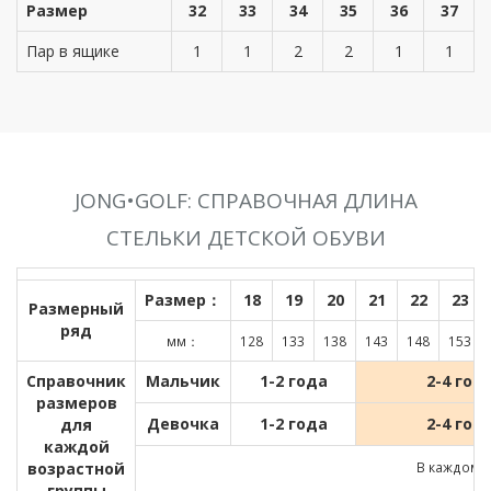
Размер
32
33
34
35
36
37
Пар в ящике
1
1
2
2
1
1
JONG•GOLF: СПРАВОЧНАЯ ДЛИНА
СТЕЛЬКИ ДЕТСКОЙ ОБУВИ
Размер：
18
19
20
21
22
23
Размерный
ряд
мм：
128
133
138
143
148
153
Справочник
Мальчик
1-2 года
2-4 год
размеров
Девочка
1-2 года
2-4 год
для
каждой
возрастной
В каждом д
группы