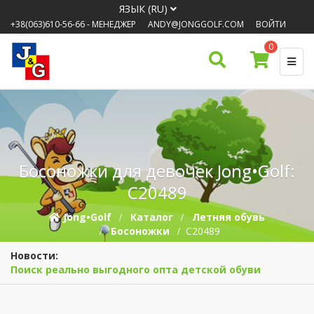
ЯЗЫК (RU)
+38(063)610-56-66
- МЕНЕДЖЕР
ANDY@JONGGOLF.COM
ВОЙТИ
0
Босоножки для девочек Jong•Golf:
C20489
Jong•Golf
Каталог
Летняя обувь
Босоножки
C20489
Новости:
Поиск реально выгодного опта детской обуви