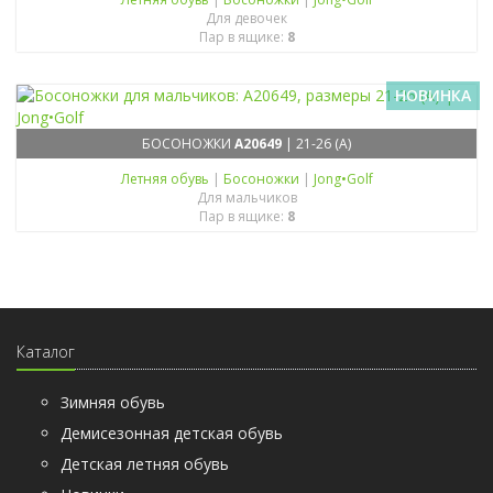
Для девочек
Пар в ящике:
8
НОВИНКА
БОСОНОЖКИ
A20649
| 21-26 (A)
Летняя обувь
|
Босоножки
|
Jong•Golf
Для мальчиков
Пар в ящике:
8
Каталог
Зимняя обувь
Демисезонная детская обувь
Детская летняя обувь