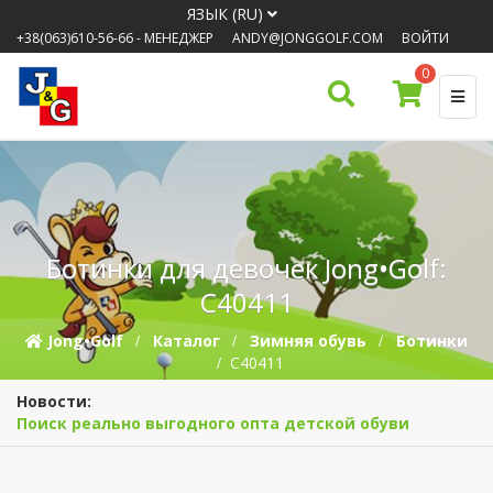
ЯЗЫК (RU)
+38(063)610-56-66
- МЕНЕДЖЕР
ANDY@JONGGOLF.COM
ВОЙТИ
0
Ботинки для девочек Jong•Golf:
C40411
Jong•Golf
Каталог
Зимняя обувь
Ботинки
C40411
Новости:
Поиск реально выгодного опта детской обуви