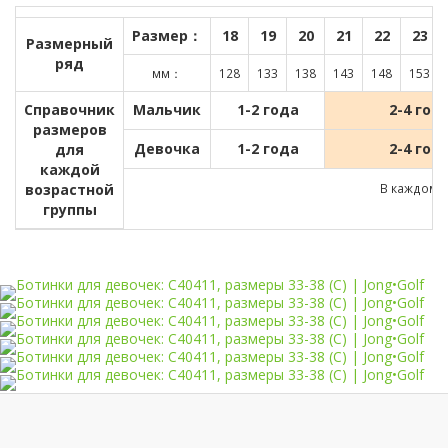
Размер：
18
19
20
21
22
23
Размерный
ряд
мм：
128
133
138
143
148
153
Справочник
Мальчик
1-2 года
2-4 год
размеров
Девочка
1-2 года
2-4 год
для
каждой
возрастной
В каждом д
группы