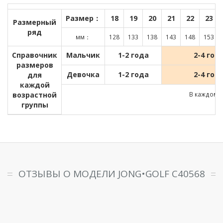
Размер：
18
19
20
21
22
23
Размерный
ряд
мм：
128
133
138
143
148
153
Справочник
Мальчик
1-2 года
2-4 год
размеров
Девочка
1-2 года
2-4 год
для
каждой
возрастной
В каждом д
группы
ОТЗЫВЫ О МОДЕЛИ JONG•GOLF C40568