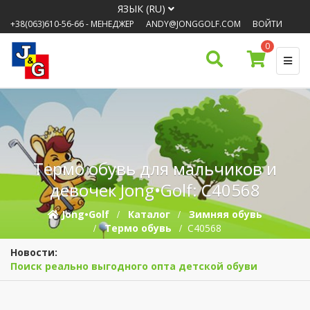
ЯЗЫК (RU)
+38(063)610-56-66
- МЕНЕДЖЕР
ANDY@JONGGOLF.COM
ВОЙТИ
0
Термо обувь для мальчиков и
девочек Jong•Golf: C40568
Jong•Golf
Каталог
Зимняя обувь
Термо обувь
C40568
Новости:
Поиск реально выгодного опта детской обуви