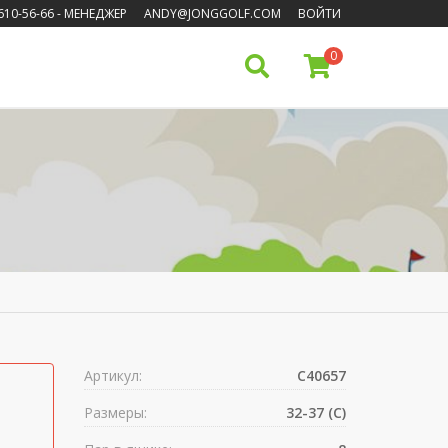
610-56-66
- МЕНЕДЖЕР
ANDY@JONGGOLF.COM
ВОЙТИ
0
Артикул:
C40657
Размеры:
32-37 (C)