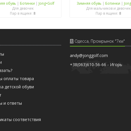
яя обувь
|
Ботинки
|
Jong•Golf
Зимняя обувь
|
Ботинки
|
Jon
Для девочек
Для мальчиков и девочек
Пар в ящике:
8
Пар в ящике:
8
Одесса, Промрынок "7км"
ты
andy@jonggolf.com
и
+38(063)610-56-66 - Игорь
азать?
ы оплаты товара
ка детской обуви
т
ы и ответы
ы
икаты соответствия