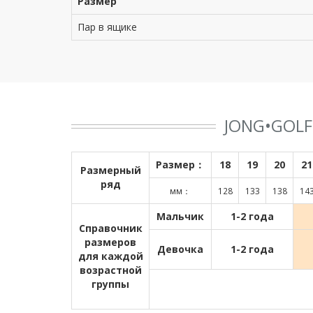
Размер
Пар в ящике
JONG•GOL
Размер：
18
19
20
21
Размерный
ряд
мм：
128
133
138
14
Мальчик
1-2 года
Справочник
размеров
Девочка
1-2 года
для каждой
возрастной
группы