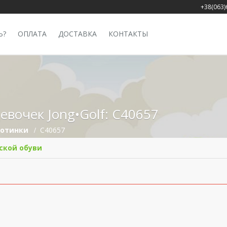
+38(063)
Ь?
ОПЛАТА
ДОСТАВКА
КОНТАКТЫ
евочек Jong•Golf: C40657
Ботинки
C40657
ской обуви