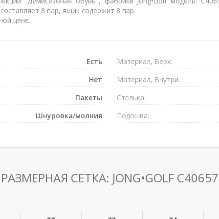
екции "Демисезоная обувь", фабрики Jong•Golf модель: C406
составляет 8 пар, ящик содержит 8 пар.
ной цене.
Есть
Материал, Верх:
Нет
Материал, Внутри:
Пакеты
Стелька:
Шнуровка/молния
Подошва:
РАЗМЕРНАЯ СЕТКА: JONG•GOLF C40657