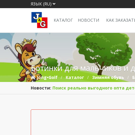
ЯЗЫК (RU)
КАТАЛОГ
НОВОСТИ
КАК ЗАКАЗАТ
Ботинки для мальчиков и д
Jong•Golf
Каталог
Зимняя обувь
Новости:
Поиск реально выгодного опта дет