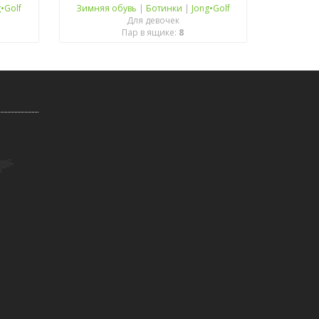
g•Golf
Зимняя обувь
|
Ботинки
|
Jong•Golf
Для девочек
Пар в ящике:
8