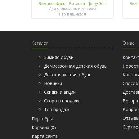
Зимняя обувь
|
Ботинки
|
Jong•Golf
Зимн
Для мальчиков и девочек
Пар в ящике:
8
Каталог
О нас
Зимняя обувь
Контак
Демисезонная детская обувь
Новост
Детская летняя обувь
Как зак
Новинки
Способ
Скидки и акции
Достав
Скоро в продаже
Возвра
Топ продаж
Вопрос
Отзыв
Партнёры
Cертиф
Корзина (
0
)
Карта сайта