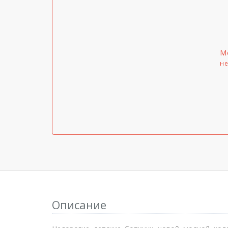
М
не
Описание