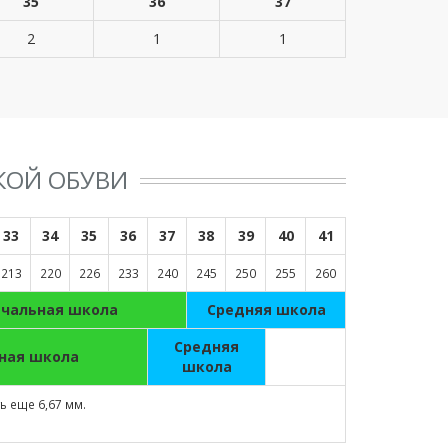
35
36
37
2
1
1
КОЙ ОБУВИ
33
34
35
36
37
38
39
40
41
213
220
226
233
240
245
250
255
260
ачальная школа
Средняя школа
Средняя
ная школа
школа
 еще 6,67 мм.