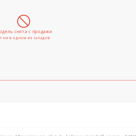
одель снята с продажи
т ни в одном из складов