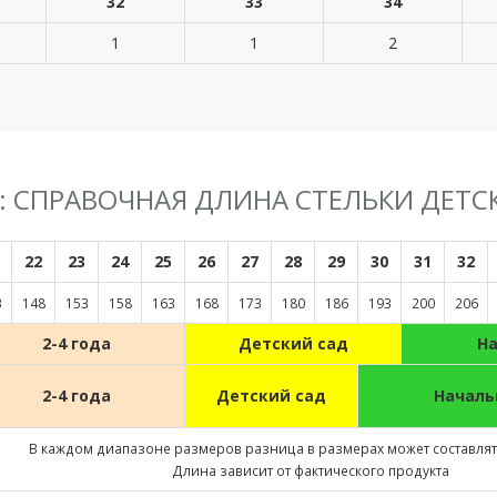
32
33
34
1
1
2
F: СПРАВОЧНАЯ ДЛИНА СТЕЛЬКИ ДЕТС
22
23
24
25
26
27
28
29
30
31
32
3
148
153
158
163
168
173
180
186
193
200
206
2-4 года
Детский сад
Н
2-4 года
Детский сад
Началь
В каждом диапазоне размеров разница в размерах может составлять
Длина зависит от фактического продукта