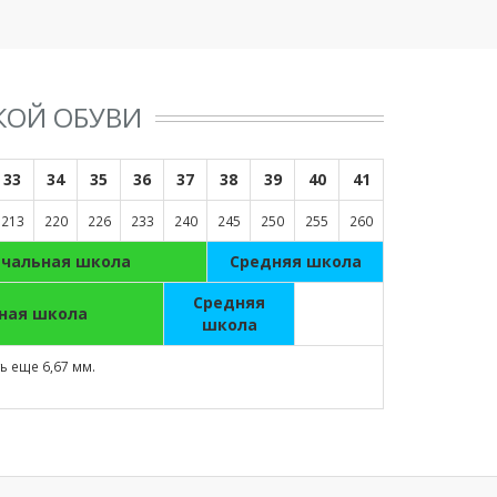
КОЙ ОБУВИ
33
34
35
36
37
38
39
40
41
213
220
226
233
240
245
250
255
260
ачальная школа
Средняя школа
Средняя
ная школа
школа
 еще 6,67 мм.