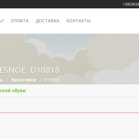
+38(063)
Ь?
ОПЛАТА
ДОСТАВКА
КОНТАКТЫ
VESNOE: D10818
вь
Кроссовки
D10818
ской обуви