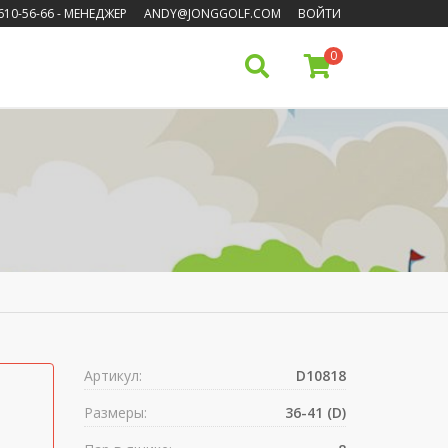
610-56-66
- МЕНЕДЖЕР
ANDY@JONGGOLF.COM
ВОЙТИ
0
Артикул:
D10818
Размеры:
36-41 (D)