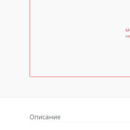
М
не
Описание