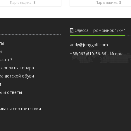
Пар в ящике:
8
Пар в ящике:
8
Одесса, Промрынок "7км"
ты
andy@jonggolf.com
и
+38(063)610-56-66 - Игорь
азать?
ы оплаты товара
ка детской обуви
т
ы и ответы
ы
икаты соответствия