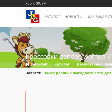
ЯЗЫК (RU)
КАТАЛОГ
НОВОСТИ
КАК ЗАКАЗАТ
Кроссовки gender_women 
Jong•Golf
Каталог
Демисезоная обу
Новости:
Поиск реально выгодного опта дет