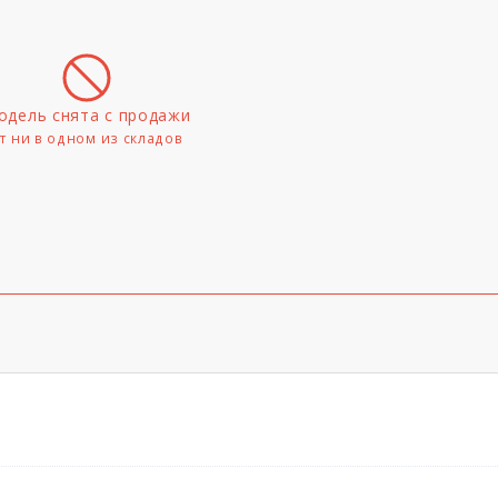
одель снята с продажи
т ни в одном из складов