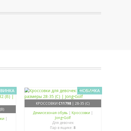
ВИНКА
НОВИНКА
КРОССОВКИ
C11798
| 28-35 (C)
(B)
Демисезоная обувь
|
Кроссовки
|
Jong•Golf
вки
|
Для девочек
Пар в ящике:
8