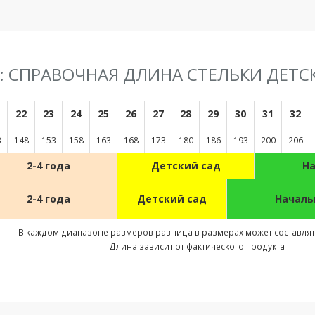
F: СПРАВОЧНАЯ ДЛИНА СТЕЛЬКИ ДЕТС
22
23
24
25
26
27
28
29
30
31
32
3
148
153
158
163
168
173
180
186
193
200
206
2-4 года
Детский сад
Н
2-4 года
Детский сад
Началь
В каждом диапазоне размеров разница в размерах может составлять
Длина зависит от фактического продукта