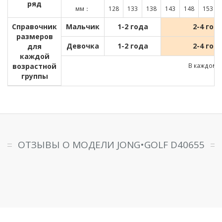
ряд
мм：
128
133
138
143
148
153
Справочник
Мальчик
1-2 года
2-4 год
размеров
Девочка
1-2 года
2-4 год
для
каждой
возрастной
В каждом д
группы
ОТЗЫВЫ О МОДЕЛИ JONG•GOLF D40655