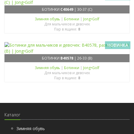
БОТИНКИ
C40649
| 30-37 (C)
Зимняя обувь
|
Ботинки
|
Jong•Golf
Для мальчиков и девочек
Пар в ящике:
8
НОВИНКА
БОТИНКИ
B40578
| 26-33 (B)
Зимняя обувь
|
Ботинки
|
Jong•Golf
Для мальчиков и девочек
Пар в ящике:
8
Каталог
Зимняя обувь