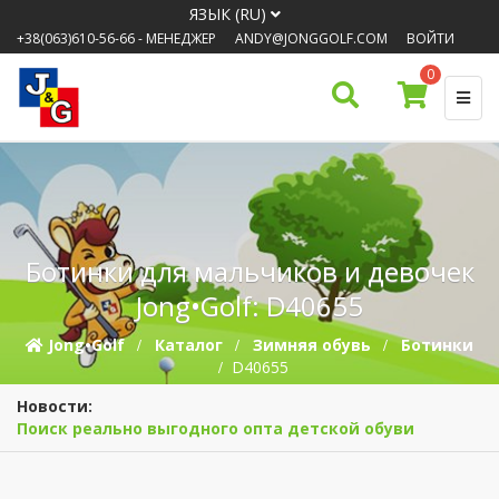
ЯЗЫК (RU)
+38(063)610-56-66
- МЕНЕДЖЕР
ANDY@JONGGOLF.COM
ВОЙТИ
0
Ботинки для мальчиков и девочек
Jong•Golf: D40655
Jong•Golf
Каталог
Зимняя обувь
Ботинки
D40655
Новости:
Поиск реально выгодного опта детской обуви