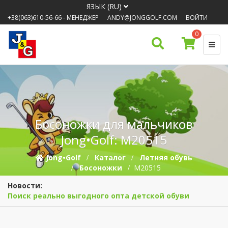
ЯЗЫК (RU)
+38(063)610-56-66
- МЕНЕДЖЕР
ANDY@JONGGOLF.COM
ВОЙТИ
0
Босоножки для мальчиков
Jong•Golf: M20515
Jong•Golf
Каталог
Летняя обувь
Босоножки
M20515
Новости:
Поиск реально выгодного опта детской обуви