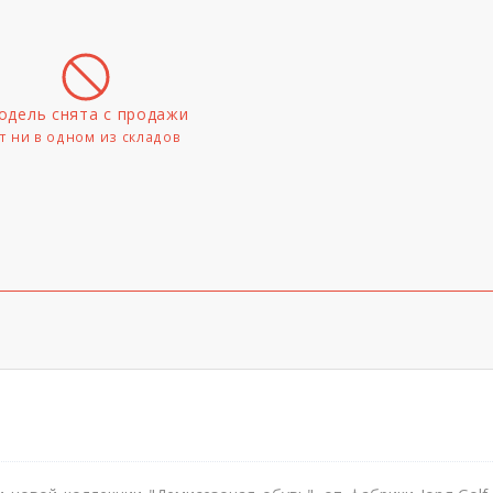
одель снята с продажи
т ни в одном из складов