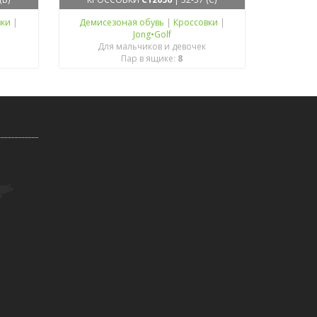
вки
|
Демисезоная обувь
|
Кроссовки
|
Jong•Golf
Для мальчиков и девочек
Пар в ящике:
8