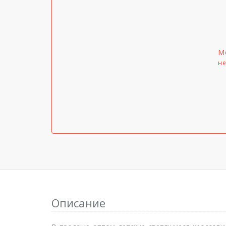
М
не
Описание