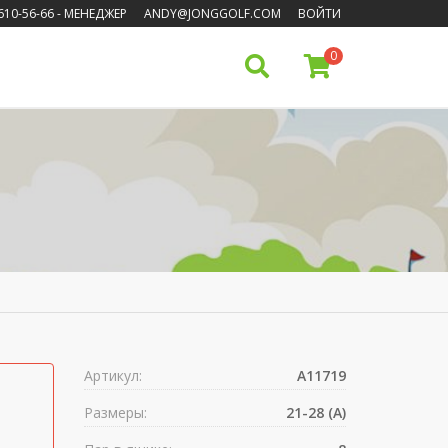
610-56-66
- МЕНЕДЖЕР
ANDY@JONGGOLF.COM
ВОЙТИ
0
Артикул:
A11719
Размеры:
21-28 (A)