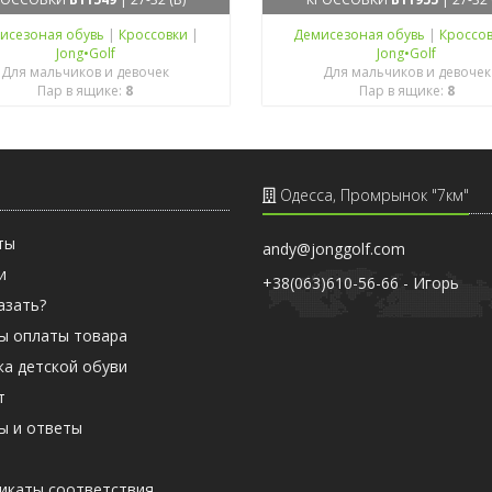
исезоная обувь
|
Кроссовки
|
Демисезоная обувь
|
Кроссо
Jong•Golf
Jong•Golf
Для мальчиков и девочек
Для мальчиков и девочек
Пар в ящике:
8
Пар в ящике:
8
Одесса, Промрынок "7км"
ты
andy@jonggolf.com
и
+38(063)610-56-66 - Игорь
азать?
ы оплаты товара
ка детской обуви
т
ы и ответы
ы
икаты соответствия