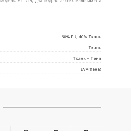
 модель: A11719, для подрастающих мальчиков и
60% PU, 40% Ткань
Ткань
Ткань + Пена
EVA(пена)