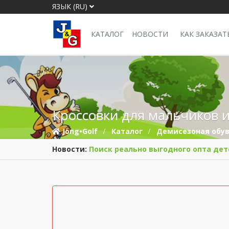
ЯЗЫК (RU)
КАТАЛОГ
НОВОСТИ
КАК ЗАКАЗАТ
Кроссовки для мальчиков и
Jong•Golf
Каталог
Демисезоная обу
Новости:
Поиск реально выгодного опта дет