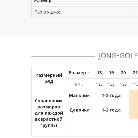
Размер
Пар в ящике
JONG•GOL
Размер：
18
19
20
21
Размерный
ряд
мм：
128
133
138
14
Мальчик
1-2 года
Справочник
размеров
Девочка
1-2 года
для каждой
возрастной
группы