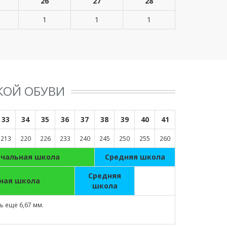
26
27
28
1
1
1
КОЙ ОБУВИ
33
34
35
36
37
38
39
40
41
213
220
226
233
240
245
250
255
260
ачальная школа
Средняя школа
Средняя
ная школа
школа
 еще 6,67 мм.