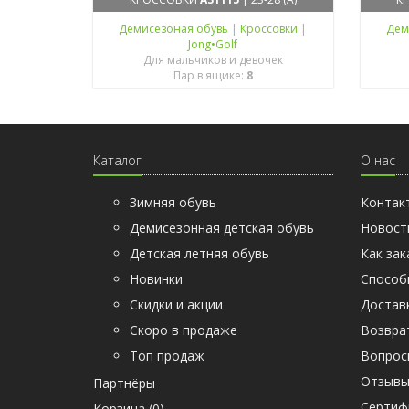
Демисезоная обувь
|
Кроссовки
|
Дем
Jong•Golf
Для мальчиков и девочек
Пар в ящике:
8
Каталог
О нас
Зимняя обувь
Контак
Демисезонная детская обувь
Новост
Детская летняя обувь
Как зак
Новинки
Способ
Скидки и акции
Достав
Скоро в продаже
Возвра
Топ продаж
Вопрос
Отзыв
Партнёры
Cертиф
Корзина (
0
)