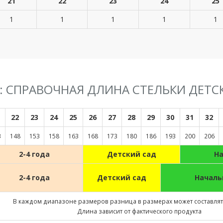
21
22
23
24
25
1
1
1
1
1
F: СПРАВОЧНАЯ ДЛИНА СТЕЛЬКИ ДЕТС
22
23
24
25
26
27
28
29
30
31
32
3
148
153
158
163
168
173
180
186
193
200
206
2-4 года
Детский сад
Н
2-4 года
Детский сад
Началь
В каждом диапазоне размеров разница в размерах может составлять
Длина зависит от фактического продукта