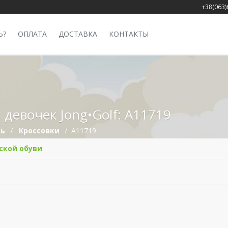
+38(063)
Ь?
ОПЛАТА
ДОСТАВКА
КОНТАКТЫ
 девочек Jong•Golf: A11719
вь
Кроссовки
A11719
ской обуви