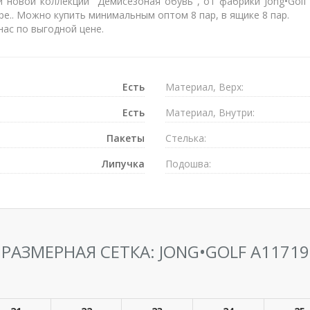
 новой коллекции "Демисезоная обувь", от фабрики Jong•Golf
ре.. Можно купить минимальным оптом 8 пар, в ящике 8 пар.
ас по выгодной цене.
Есть
Материал, Верх:
Есть
Материал, Внутри:
Пакеты
Стелька:
Липучка
Подошва:
РАЗМЕРНАЯ СЕТКА: JONG•GOLF A11719