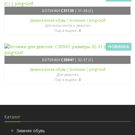
БОТИНКИ
C31135
| 31-38 (C)
Демисезоная обувь
|
Ботинки
|
Jong•Golf
Для мальчиков и девочек
Пар в ящике:
8
НОВИНКА
БОТИНКИ
C30947
| 32-37 (C)
Демисезоная обувь
|
Ботинки
|
Jong•Golf
Для девочек
Пар в ящике:
8
Каталог
Зимняя обувь