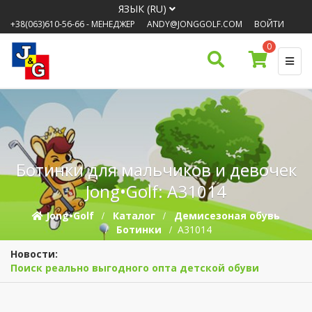
ЯЗЫК (RU)
+38(063)610-56-66
- МЕНЕДЖЕР
ANDY@JONGGOLF.COM
ВОЙТИ
0
Ботинки для мальчиков и девочек
Jong•Golf: A31014
Jong•Golf
Каталог
Демисезоная обувь
Ботинки
A31014
Новости:
Поиск реально выгодного опта детской обуви