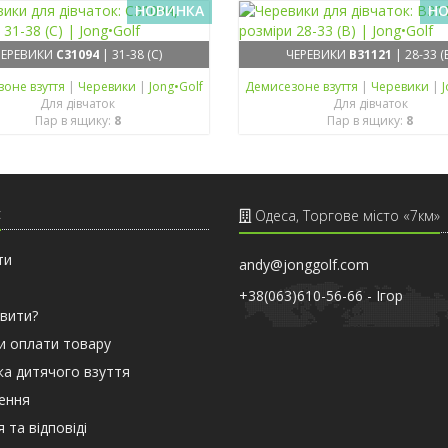
НОВИНКА
НО
ЧЕРЕВИКИ
C31094
| 31-38 (C)
ЧЕРЕВИКИ
B31121
| 28-33 (
зонe взуття
|
Черевики
|
Jong•Golf
Демисезонe взуття
|
Черевики
|
J
Для дівчаток
Для дівчаток
Пар в ящику:
8
Пар в ящику:
8
с
Одеса, Торгове місто «7км»
ти
andy@jonggolf.com
+38(063)610-56-66 - Iгор
вити?
и оплати товару
а дитячого взуття
ення
 та відповіді