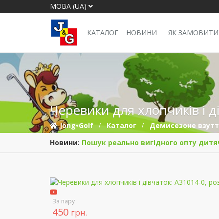
МОВА (UA)
КАТАЛОГ
НОВИНИ
ЯК ЗАМОВИТИ
Черевики для хлопчиків і д
Jong•Golf
Каталог
Демисезонe взут
Новини:
Пошук реально вигідного опту дитя
За пару
450
грн.