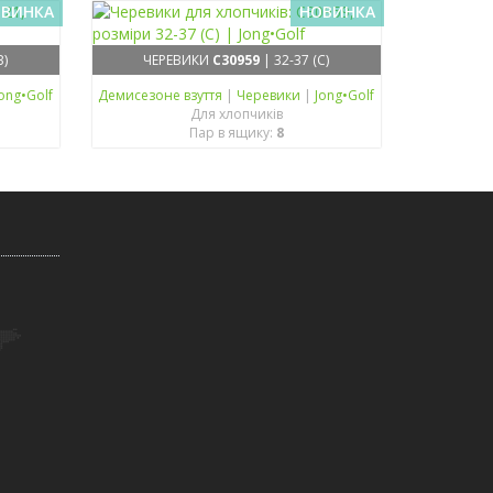
ВИНКА
НОВИНКА
B)
ЧЕРЕВИКИ
C30959
| 32-37 (C)
ong•Golf
Демисезонe взуття
|
Черевики
|
Jong•Golf
Для хлопчиків
Пар в ящику:
8