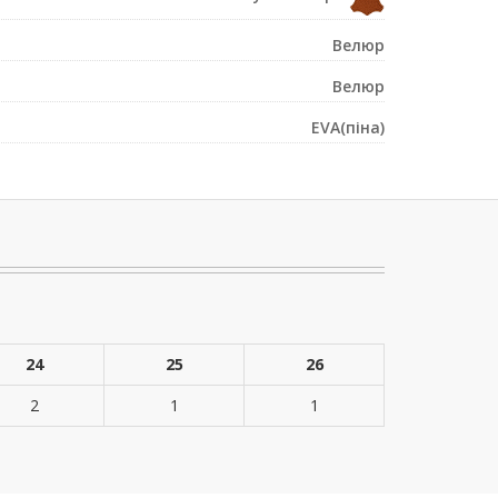
Велюр
Велюр
EVA(піна)
24
25
26
2
1
1