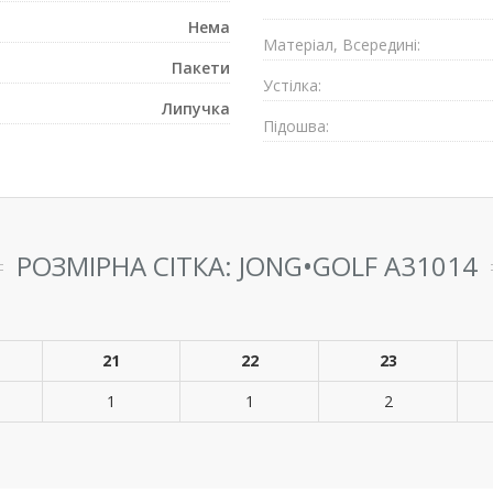
Нема
Матеріал, Всередині:
Пакети
Устілка:
Липучка
Підошва:
РОЗМІРНА СІТКА: JONG•GOLF A31014
21
22
23
1
1
2