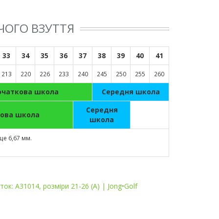
ЧОГО ВЗУТТЯ
33
34
35
36
37
38
39
40
41
213
220
226
233
240
245
250
255
260
очаткова школа
Cередня школа
Cередня
ова школа
школа
ще 6,67 мм.