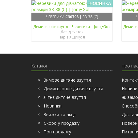
НОВИНКА
ЧЕРЕВИКИ
C30793
| 33-38 (C)
Демисезонe взуття
|
Черевики
|
Jong•Golf
Демисе
Для дівчаток
Пар в ящику:
8
Каталог
Про на
Зимове дитяче взуття
Контак
Демисезонне дитяче взуття
Новини
Літнє дитяче взуття
Як замо
Новинки
Способ
Знижки та акції
Доставк
Скоро у продажу
Поверн
Топ продажу
Питання