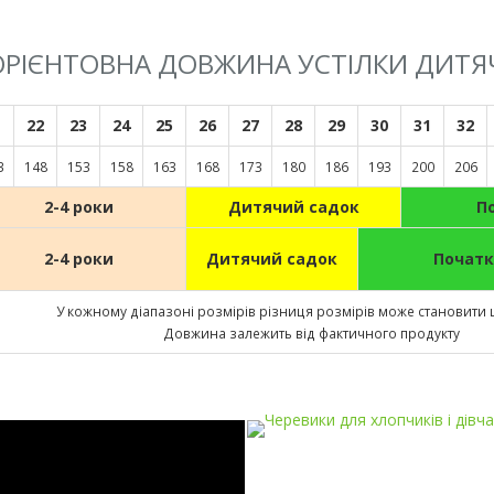
 ОРІЄНТОВНА ДОВЖИНА УСТІЛКИ ДИТЯ
1
22
23
24
25
26
27
28
29
30
31
32
3
148
153
158
163
168
173
180
186
193
200
206
2-4 роки
Дитячий садок
П
2-4 роки
Дитячий садок
Початк
У кожному діапазоні розмірів різниця розмірів може становити 
Довжина залежить від фактичного продукту