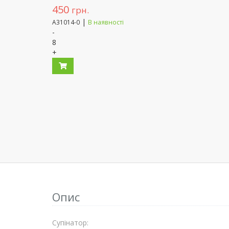
450
грн.
|
A31014-0
В наявності
-
8
+
Опис
Супiнатор: