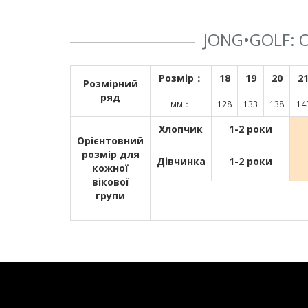
JONG•GOLF:
Розмір：
18
19
20
2
Розмірний
ряд
мм：
128
133
138
14
Хлопчик
1-2 роки
Орієнтовний
розмір для
Дівчинка
1-2 роки
кожної
вікової
групи