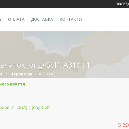
+38(063)
?
ОПЛАТА
ДОСТАВКА
КОНТАКТИ
івчаток Jong•Golf: A31014
тя
Черевики
A31014
чого взуття
3 6