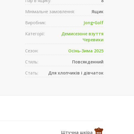
Пар в ящику:
8
Мінімальне замовлення:
Ящик
Виробник:
Jong•Golf
Категорії:
Демисезонe взуття
Черевики
Сезон:
Осінь-Зима 2025
Стиль:
Повсякденний
Стать:
Для хлопчиків і дівчаток
Штучна шкіра