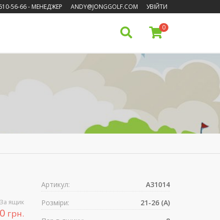
610-56-66
- МЕНЕДЖЕР
ANDY@JONGGOLF.COM
УВІЙТИ
0
Артикул:
A31014
За ящик
Розміри:
21-26 (A)
00
грн.