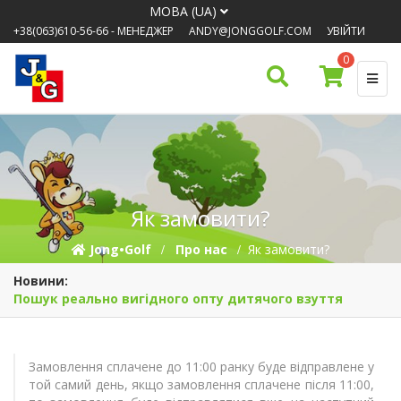
МОВА (UA)
+38(063)610-56-66
- МЕНЕДЖЕР
ANDY@JONGGOLF.COM
УВІЙТИ
0
Як замовити?
Jong•Golf
Про нас
Як замовити?
Новини:
Пошук реально вигідного опту дитячого взуття
Замовлення сплачене до 11:00 ранку буде відправлене у
той самий день, якщо замовлення сплачене після 11:00,