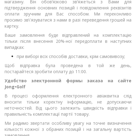
магазину. Він обов’язково зв’яжеться з Вами для
підтвердження основних позицій і повідомлення реквізитів
оплати зручним для Вас способом. Ми переконливо
просимо зв\'язуватися з нами в разі переведення грошей на
картку.
Ваше замовлення буде відправлений на комплектацію
тільки після внесення 20%-ної передоплати в наступних
випадках:
при виборі всіх способів доставки, крім самовивозу;
Щоб відправка була проведена в той же день,
постарайтеся зробити оплату до 11:00.
Удобство электронной формы заказа на сайте
Jong•Golf
В процесі оформлення електронного авіаквитка слід
вносити тільки коректну інформацію, не допускаючи
неточностей. Від цього залежить швидкість відправки і
правильність комплектації партії товару.
Ми радимо звертати особливу увагу на точне визначення
кількості кожної з обраних позицій і на загальну вартість
замовлення.