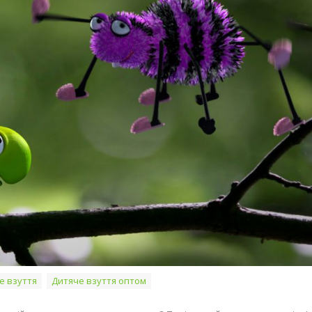
е взуття
Дитяче взуття оптом