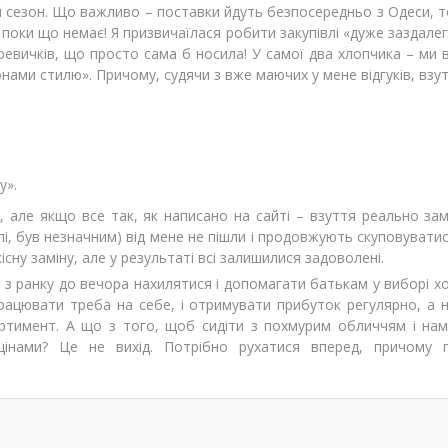
ий сезон. Що важливо – поставки йдуть безпосередньо з Одеси, 
 поки що немає! Я призвичаїлася робити закупівлі «дуже заздалегі
ревичкiв, що просто сама б носила! У самої два хлопчика – ми в
нами стилю». Причому, судячи з вже маючих у мене відгуків, взут
у».
, але якщо все так, як написано на сайті – взуття реально за
ципі, був незначним) від мене не пішли і продовжують скуповувати
сну заміну, але у результаті всі залишилися задоволені.
ий з ранку до вечора нахилятися і допомагати батькам у виборі 
рацювати треба на себе, і отримувати прибуток регулярно, а 
ортимент. А що з того, щоб сидіти з похмурим обличчям і нам
цінами? Це не вихід. Потрібно рухатися вперед, причому п