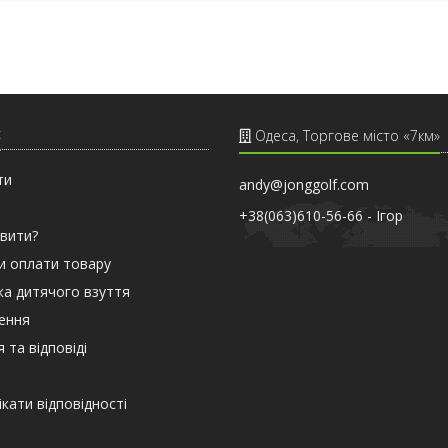
с
Одеса, Торгове місто «7км»
ти
andy@jonggolf.com
+38(063)610-56-66 - Iгор
вити?
и оплати товару
а дитячого взуття
ення
 та відповіді
кати вiдповiдностi