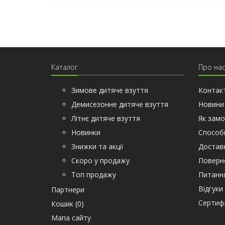
Каталог
Про на
Зимове дитяче взуття
Контак
Демисезонне дитяче взуття
Новини
Літнє дитяче взуття
Як замо
Новинки
Способ
Знижки та акції
Доставк
Скоро у продажу
Поверн
Топ продажу
Питання
Відгуки
Партнери
Сертифi
Кошик (
0
)
Мапа сайту