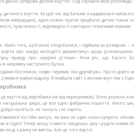
ся дійсно суперове дитяче взуття? Тоді слухайте мою розповідь!
жу дитячого взуття. За цей час від батьків я надивилася набагат
е цілком виправдано, адже кожен прагне придбати дитині тільки 
ості, практичності, відповідності санітарно-гігієнічним нормам.
а. Мало того, щоб вона сподобалася, і підійшла за розміром, – 
, жарти про «шкiру молодого дермантину» щодо рожевощоких 
ірку правду про «шкірянi устілки». Ясна рiч, що багато ба
в напрямку наступного бутіка.
аних босоніжок, кедів і черевик «на другий рік». Проте довго 
 з'явився майже відразу. Я знайшла сайт з якісним взуттям з Одес
 виробника
 це взуття від виробника (не від перекупників). Воно реально кла
е натуральна шкіра, це все одно фабричне пошиття. Нічого шк
добре носяться, не тиснуть і не парять.
з'явилися постійні матусі, які вже не один сезон купують обнов
, як в Одесі! Тепер можу ставити «людську» ціну і радіти новим п
и іноді з ранку не вип'єш. Але це того варто!