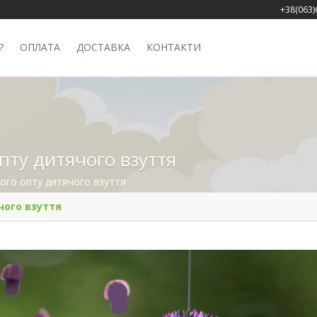
+38(063)
?
ОПЛАТА
ДОСТАВКА
КОНТАКТИ
пту дитячого взуття
ого опту дитячого взуття
чого взуття