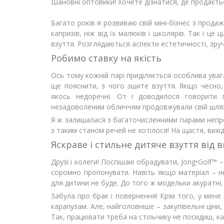
Шановнi оптовики! Хочете дізнатися, де продаєть
Багато років я розвиваю свій міні-бізнес з прода
капризів, ніж від їх малюків і школярів. Так і ц
взуття. Розглядаються аспекти естетичності, зручн
Робимо ставку на якість
Ось тому кожній парі приділяється особлива уваг
ще пояснити, з чого зшите взуття. Якщо чесно
якось недоречні. От і доводилося говорити г
незадоволеним обличчям продовжували свій шлях 
Я ж залишалася з багаточисленними парами непрод
з таким станом речей не хотілося! На щастя, вихід
Яскраве і стильне дитяче взуття від
Друзі і колеги! Поспішаю обрадувати, Jong•Golf™ –
соромно пропонувати. Навіть якщо матеріал – н
для дитини не буде. До того ж модельки акуратні, 
Забула про брак і повернення! Крім того, у мене 
карапузам. Але, найголовніше – закупівельні ціни
Так, працювати треба на стільчику не посидиш, кав