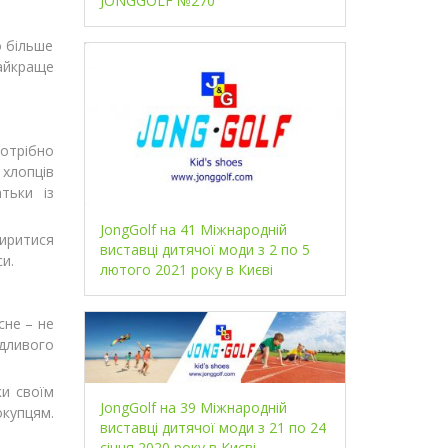
JONGGOLF №270
о більше
найкраще
потрібно
хлопців
тьки iз
JongGolf на 41 Міжнародній
миритися
виставці дитячої моди з 2 по 5
и.
лютого 2021 року в Києві
сне – не
ідливого
ки своїм
JongGolf на 39 Міжнародній
окупцям.
виставці дитячої моди з 21 по 24
січня 2020 року в Києві