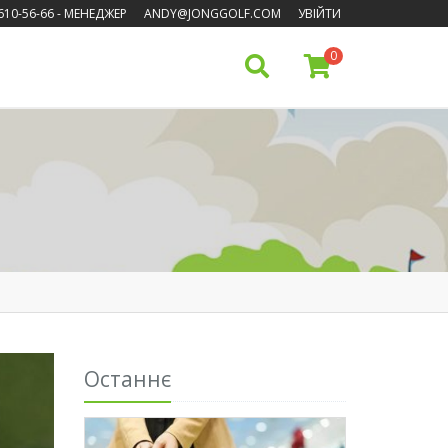
610-56-66
- МЕНЕДЖЕР
ANDY@JONGGOLF.COM
УВІЙТИ
0
Останнє