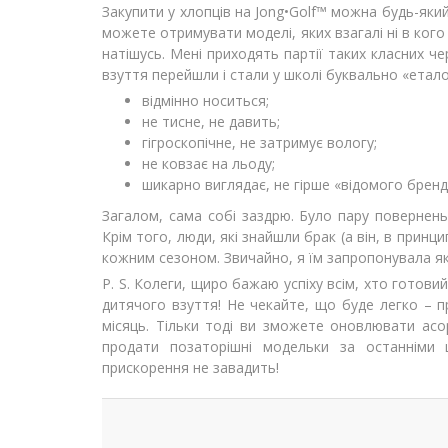
Закупити у хлопців на Jong•Golf™ можна будь-як
можете отримувати моделі, яких взагалі ні в кого
натiшусь. Мені приходять партії таких класних че
взуття перейшли і стали у школі буквально «етало
відмінно носиться;
не тисне, не давить;
гігроскопічне, не затримує вологу;
не ковзає на льоду;
шикарно виглядає, не гірше «відомого бренд
Загалом, сама собі заздрю. Було пару повернень
Крім того, люди, які знайшли брак (а він, в прин
кожним сезоном. Звичайно, я їм запропонувала які
P. S. Колеги, щиро бажаю успіху всім, хто готов
дитячого взуття! Не чекайте, що буде легко – п
місяць. Тільки тоді ви зможете оновлювати ас
продати позаторішні модельки за останніми 
прискорення не завадить!