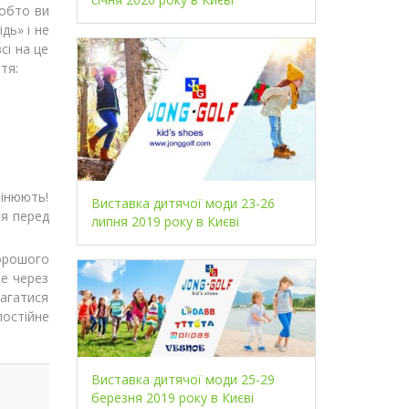
тобто ви
дь» і не
сі на це
тя:
мінюють!
Виставка дитячої моди 23-26
ся перед
липня 2019 року в Києві
хорошого
не через
агатися
остійне
Виставка дитячої моди 25-29
березня 2019 року в Києві