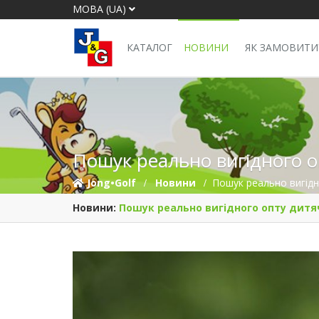
МОВА (UA)
КАТАЛОГ
НОВИНИ
ЯК ЗАМОВИТИ
Пошук реально вигідного о
Jong•Golf
Новини
Пошук реально вигідн
Новини:
Пошук реально вигідного опту дитя