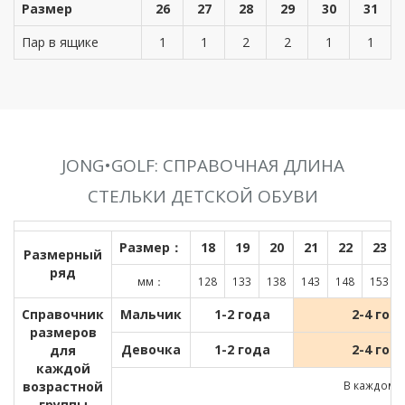
Размер
26
27
28
29
30
31
Пар в ящике
1
1
2
2
1
1
JONG•GOLF: СПРАВОЧНАЯ ДЛИНА
СТЕЛЬКИ ДЕТСКОЙ ОБУВИ
Размер：
18
19
20
21
22
23
Размерный
ряд
мм：
128
133
138
143
148
153
Справочник
Мальчик
1-2 года
2-4 год
размеров
Девочка
1-2 года
2-4 год
для
каждой
возрастной
В каждом д
группы