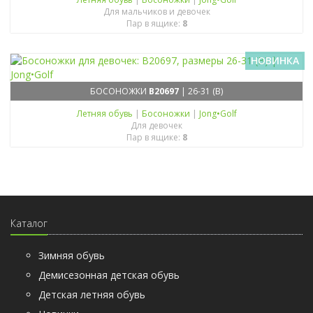
Для мальчиков и девочек
Пар в ящике:
8
НОВИНКА
БОСОНОЖКИ
B20697
| 26-31 (B)
Летняя обувь
|
Босоножки
|
Jong•Golf
Для девочек
Пар в ящике:
8
Каталог
Зимняя обувь
Демисезонная детская обувь
Детская летняя обувь