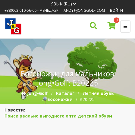
ЯЗЫК (RU)
+38(063)610-56-66
- МЕНЕДЖЕР
ANDY@JONGGOLF.COM
ВОЙТИ
0
Босоножки для мальчиков
Jong•Golf: B20225
Jong•Golf
Каталог
Летняя обувь
Босоножки
B20225
Новости:
Поиск реально выгодного опта детской обуви