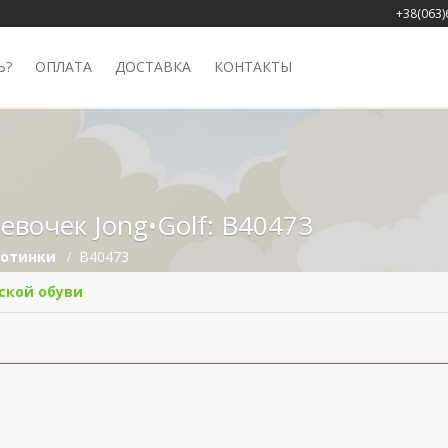
+38(063)
Ь?
ОПЛАТА
ДОСТАВКА
КОНТАКТЫ
евочек Jong•Golf: B40473
Ботинки
B40473
ской обуви