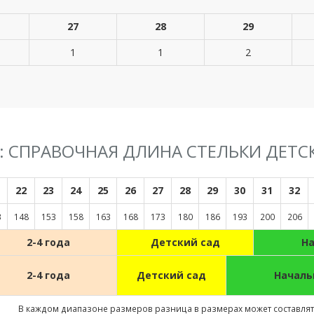
27
28
29
1
1
2
F: СПРАВОЧНАЯ ДЛИНА СТЕЛЬКИ ДЕТС
22
23
24
25
26
27
28
29
30
31
32
3
148
153
158
163
168
173
180
186
193
200
206
2-4 года
Детский сад
Н
2-4 года
Детский сад
Началь
В каждом диапазоне размеров разница в размерах может составлять