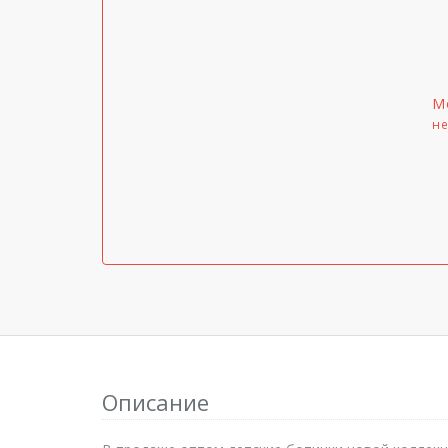
М
не
Описание