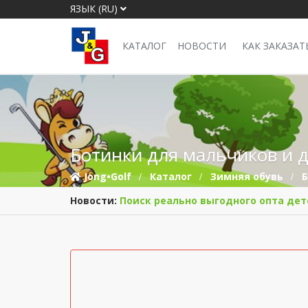
ЯЗЫК (RU)
КАТАЛОГ
НОВОСТИ
КАК ЗАКАЗАТ
Ботинки для мальчиков и д
Jong•Golf
Каталог
Зимняя обувь
Новости:
Поиск реально выгодного опта дет