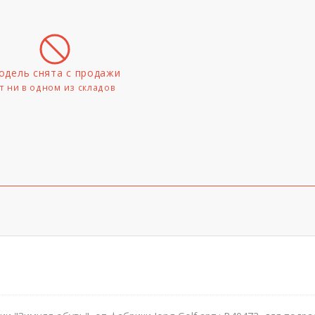
одель снята с продажи
т ни в одном из складов