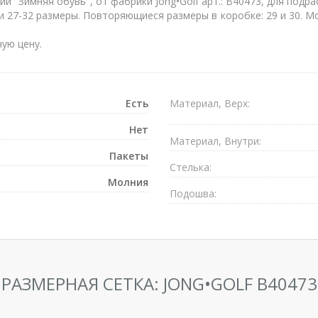
и "Зимняя обувь", от фабрики Jong•Golf арт.: B40473, для подр
и 27-32 размеры. Повторяющиеся размеры в коробке: 29 и 30. 
ую цену.
Есть
Материал, Верх:
Нет
Материал, Внутри:
Пакеты
Стелька:
Mолния
Подошва:
РАЗМЕРНАЯ СЕТКА: JONG•GOLF B40473