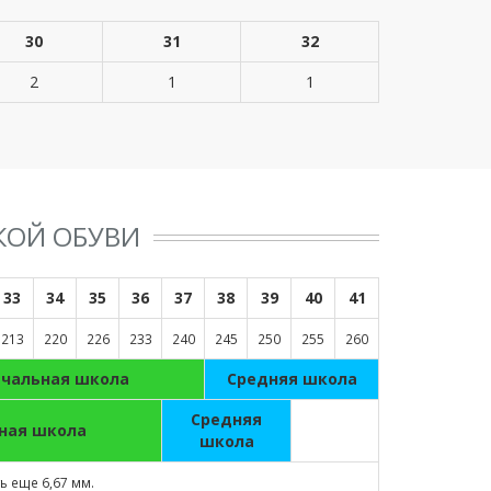
30
31
32
2
1
1
КОЙ ОБУВИ
33
34
35
36
37
38
39
40
41
213
220
226
233
240
245
250
255
260
ачальная школа
Средняя школа
Средняя
ная школа
школа
 еще 6,67 мм.