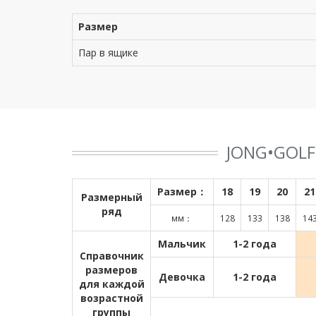
Размер
Пар в ящике
JONG•GOL
Размер：
18
19
20
21
Размерный
ряд
мм：
128
133
138
14
Мальчик
1-2 года
Справочник
размеров
Девочка
1-2 года
для каждой
возрастной
группы