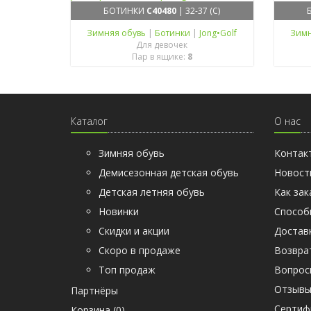
БОТИНКИ
C40480
| 32-37 (C)
Зимняя обувь
|
Ботинки
|
Jong•Golf
Зимн
Для девочек
Пар в ящике:
8
Каталог
О нас
Зимняя обувь
Контак
Демисезонная детская обувь
Новост
Детская летняя обувь
Как зак
Новинки
Способ
Скидки и акции
Достав
Скоро в продаже
Возвра
Топ продаж
Вопрос
Отзыв
Партнёры
Cертиф
Корзина (
0
)