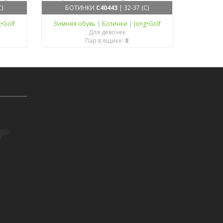
C)
БОТИНКИ
C40443
| 32-37 (C)
g•Golf
Зимняя обувь
|
Ботинки
|
Jong•Golf
Для девочек
Пар в ящике:
8