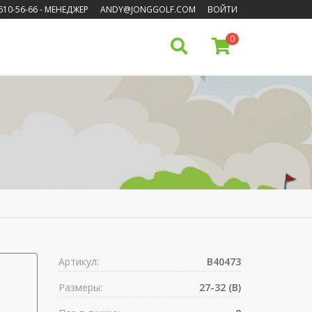
610-56-66
- МЕНЕДЖЕР
ANDY@JONGGOLF.COM
ВОЙТИ
0
Артикул:
B40473
Размеры:
27-32 (B)