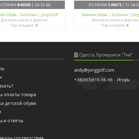
БОТИНКИ
B40580
| 26-33 (B)
БОТИНКИ
C40673
| 31-36 (
яя обувь
|
Ботинки
|
Jong•Golf
Зимняя обувь
|
Ботинки
|
Jon
Для мальчиков и девочек
Для мальчиков и девочек
Пар в ящике:
8
Пар в ящике:
8
Одесса, Промрынок "7км"
ты
andy@jonggolf.com
и
+38(063)610-56-66 - Игорь
азать?
ы оплаты товара
ка детской обуви
т
ы и ответы
ы
икаты соответствия