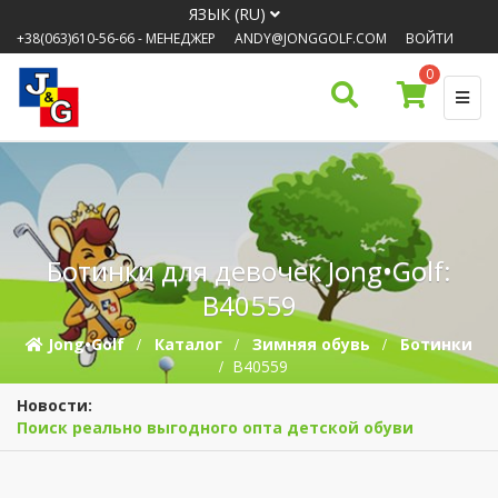
ЯЗЫК (RU)
+38(063)610-56-66
- МЕНЕДЖЕР
ANDY@JONGGOLF.COM
ВОЙТИ
0
Ботинки для девочек Jong•Golf:
B40559
Jong•Golf
Каталог
Зимняя обувь
Ботинки
B40559
Новости:
Поиск реально выгодного опта детской обуви