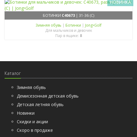
НОВИНКА
БОТИНКИ
C40673
| 31-36 (C)
Зимняя обувь
|
Ботинки
|
Jong•Golf
Для мальчиков и девочек
Пар в ящике:
8
Каталог
Зимняя обувь
Демисезонная детская обувь
Детская летняя обувь
Новинки
Скидки и акции
Скоро в продаже