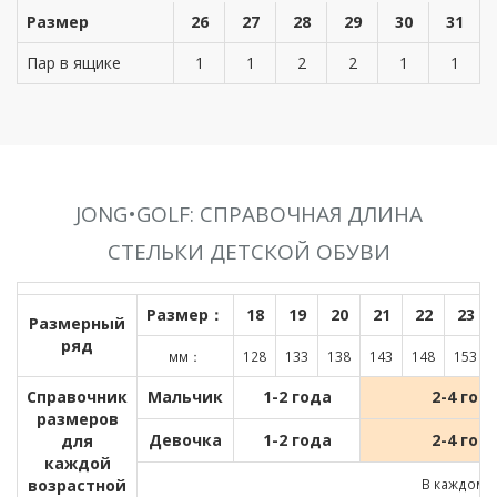
Размер
26
27
28
29
30
31
Пар в ящике
1
1
2
2
1
1
JONG•GOLF: СПРАВОЧНАЯ ДЛИНА
СТЕЛЬКИ ДЕТСКОЙ ОБУВИ
Размер：
18
19
20
21
22
23
Размерный
ряд
мм：
128
133
138
143
148
153
Справочник
Мальчик
1-2 года
2-4 год
размеров
Девочка
1-2 года
2-4 год
для
каждой
возрастной
В каждом д