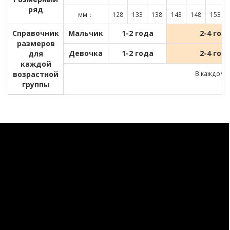
ряд
мм：
128
133
138
143
148
153
Справочник
Мальчик
1-2 года
2-4 год
размеров
Девочка
1-2 года
2-4 год
для
каждой
возрастной
В каждом д
группы