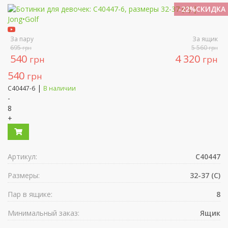
-22%СКИДКА
За пару
За ящик
695
5 560
грн
грн
540
4 320
грн
грн
540
грн
|
C40447-6
В наличии
-
8
+
Артикул:
C40447
Размеры:
32-37 (C)
Пар в ящике:
8
Минимальный заказ:
Ящик