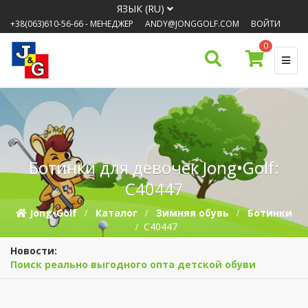
ЯЗЫК (RU)
+38(063)610-56-66
- МЕНЕДЖЕР
ANDY@JONGGOLF.COM
ВОЙТИ
0
Ботинки для девочек Jong•Golf:
C40447
Jong•Golf
Каталог
Зимняя обувь
Ботинки
C40447
Новости:
Поиск реально выгодного опта детской обуви