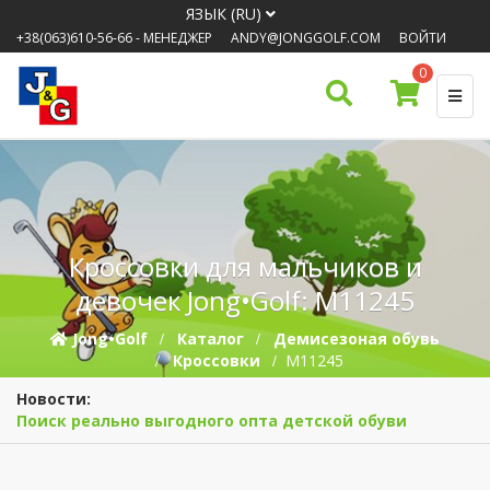
ЯЗЫК (RU)
+38(063)610-56-66
- МЕНЕДЖЕР
ANDY@JONGGOLF.COM
ВОЙТИ
0
Кроссовки для мальчиков и
девочек Jong•Golf: M11245
Jong•Golf
Каталог
Демисезоная обувь
Кроссовки
M11245
Новости:
Поиск реально выгодного опта детской обуви