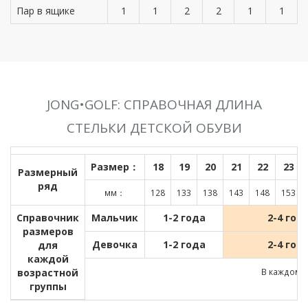
Пар в ящике
1
1
2
2
1
1
JONG•GOLF: СПРАВОЧНАЯ ДЛИНА
СТЕЛЬКИ ДЕТСКОЙ ОБУВИ
Размер：
18
19
20
21
22
23
Размерный
ряд
мм：
128
133
138
143
148
153
Справочник
Мальчик
1-2 года
2-4 год
размеров
Девочка
1-2 года
2-4 год
для
каждой
возрастной
В каждом д
группы