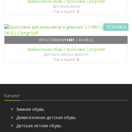
Демисезоная обувь
|
Кроссовки
|
Jong•Golf
Для мальчиков
Пар в ящике:
8
НОВИНКА
КРОССОВКИ
C11881
| 33-38 (C)
Демисезоная обувь
|
Кроссовки
|
Jong•Golf
Для мальчиков и девочек
Пар в ящике:
8
Каталог
Зимняя обувь
Демисезонная детская обувь
Детская летняя обувь