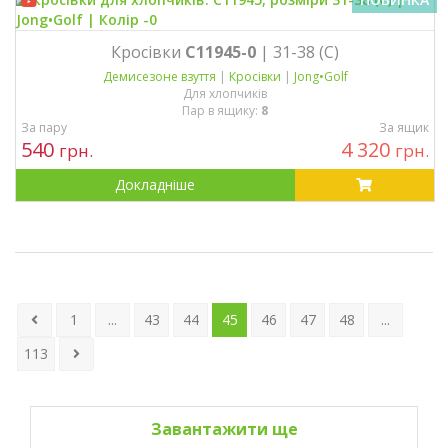
Кросівки
C11945-0
| 31-38 (C)
Демисезонe взуття
|
Кросівки
|
Jong•Golf
Для хлопчиків
Пар в ящику:
8
За пару
За ящик
540
4 320
грн.
грн.
Докладніше
1
...
43
44
45
46
47
48
...
113
Завантажити ще