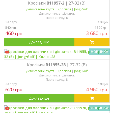
Кросівки
B11957-2
| 27-32 (B)
Демисезонe взуття
|
Кросівки
|
Jong•Golf
Для хлопчиків і дівчаток
Пар в ящику:
8
За пару
За ящик
540
4 320
грн.
грн.
460
3 680
грн.
грн.
Докладніше
НОВИНКА
Кросівки
B11955-28
| 27-32 (B)
Демисезонe взуття
|
Кросівки
|
Jong•Golf
Для хлопчиків і дівчаток
Пар в ящику:
8
За пару
За ящик
620
4 960
грн.
грн.
Докладніше
НОВИНКА