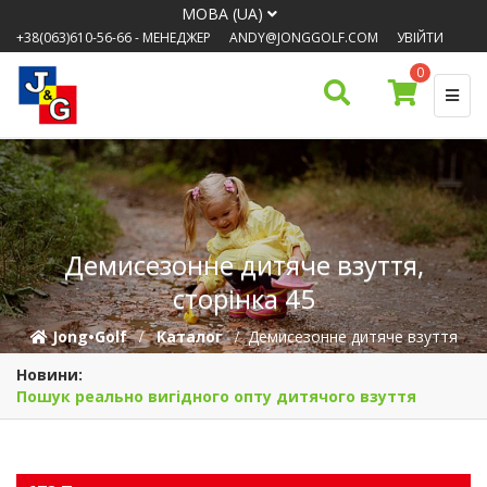
МОВА (UA)
+38(063)610-56-66
- МЕНЕДЖЕР
ANDY@JONGGOLF.COM
УВІЙТИ
0
Демисезонне дитяче взуття,
сторінка 45
Jong•Golf
Каталог
Демисезонне дитяче взуття
Новини:
Пошук реально вигідного опту дитячого взуття