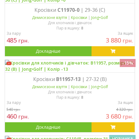
Кросівки
C11970-0
| 29-36 (C)
Демисезонe взуття
|
Кросівки
|
Jong•Golf
Для хлопчиків і дівчаток
Пар в ящику:
8
За пару
За ящик
485
3 880
грн.
грн.
Докладніше
-15%
Кросівки
B11957-13
| 27-32 (B)
Демисезонe взуття
|
Кросівки
|
Jong•Golf
Для хлопчиків і дівчаток
Пар в ящику:
8
За пару
За ящик
540
4 320
грн.
грн.
460
3 680
грн.
грн.
Докладніше
НОВИНКА