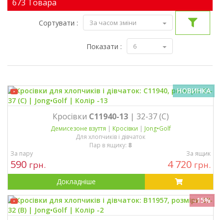
673 Товара
Сортувати :
За часом зміни
Показати :
6
НОВИНКА
Кросівки
C11940-13
| 32-37 (C)
Демисезонe взуття
|
Кросівки
|
Jong•Golf
Для хлопчиків і дівчаток
Пар в ящику:
8
За пару
За ящик
590
4 720
грн.
грн.
Докладніше
-15%