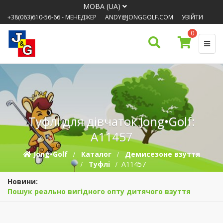
МОВА (UA)
+38(063)610-56-66
- МЕНЕДЖЕР
ANDY@JONGGOLF.COM
УВІЙТИ
0
Туфлі для дівчаток Jong•Golf:
A11457
Jong•Golf
Каталог
Демисезонe взуття
Туфлі
A11457
Новини:
Пошук реально вигідного опту дитячого взуття