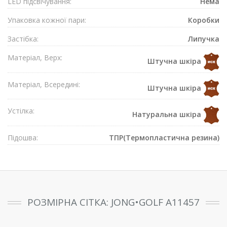
LED підсвічування:
Нема
Упаковка кожної пари:
Коробки
Застібка:
Липучка
Матеріал, Верх:
Штучна шкіра
Матеріал, Всередині:
Штучна шкіра
Устілка:
Натуральна шкіра
Підошва:
ТПР(Термопластична резина)
РОЗМІРНА СІТКА: JONG•GOLF A11457