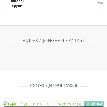
вікової
У кожн
групи
ВІДГУКИ JONG•GOLF A11457
СХОЖІ ДИТЯЧІ ТУФЛІ
НОВИНКА