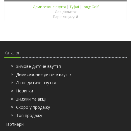
Демисезонe взуття
|
Туфлі
|
Jong•Golf
Для дівчаток
Пар в ящику:
8
Каталог
Зимове дитяче взуття
Демисезонне дитяче взуття
Літнє дитяче взуття
Новинки
Знижки та акції
Скоро у продажу
Топ продажу
Партнери