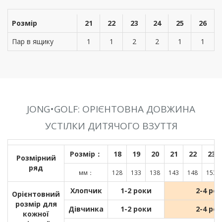
Розмір
21
22
23
24
25
26
Пар в ящику
1
1
2
2
1
1
JONG•GOLF: ОРІЄНТОВНА ДОВЖИНА
УСТІЛКИ ДИТЯЧОГО ВЗУТТЯ
Розмір：
18
19
20
21
22
23
Розмірний
ряд
мм：
128
133
138
143
148
153
Хлопчик
1-2 роки
2-4 ро
Орієнтовний
розмір для
Дівчинка
1-2 роки
2-4 ро
кожної