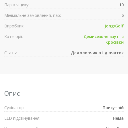
Пар в ящику:
10
Мінімальне замовлення, пар:
5
Виробник:
Jong•Golf
Категорії:
Демисезонe взуття
Кросівки
Стать:
Для хлопчиків і дівчаток
Опис
Супiнатор:
Присутнiй
LED підсвічування:
Нема