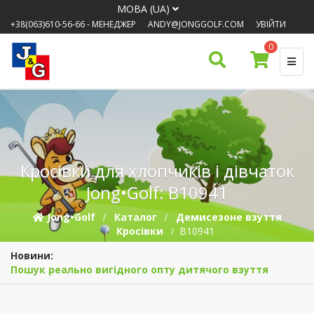
МОВА (UA)
+38(063)610-56-66
- МЕНЕДЖЕР
ANDY@JONGGOLF.COM
УВІЙТИ
0
Кросівки для хлопчиків і дівчаток
Jong•Golf: B10941
Jong•Golf
Каталог
Демисезонe взуття
Кросівки
B10941
Новини:
Пошук реально вигідного опту дитячого взуття