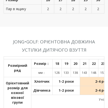
Пар в ящику
2
2
2
2
2
JONG•GOLF: ОРІЄНТОВНА ДОВЖИНА
УСТІЛКИ ДИТЯЧОГО ВЗУТТЯ
Розмір：
18
19
20
21
22
23
Розмірний
ряд
мм：
128
133
138
143
148
153
Хлопчик
1-2 роки
2-4 ро
Орієнтовний
розмір для
Дівчинка
1-2 роки
2-4 ро
кожної
вікової
У кожн
групи