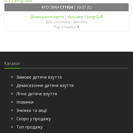
КРОСІВКИ
C11924
| 30-37 (C)
Демисезонe взуття
|
Кросівки
|
Jong•Golf
Для хлопчиків і дівчаток
Пар в ящику:
8
Каталог
Зимове дитяче взуття
Демисезонне дитяче взуття
Літнє дитяче взуття
Новинки
Знижки та акції
Скоро у продажу
Топ продажу