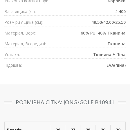
Упаковка кожної пари:
Коробки
Вага ящика (кг):
4.400
Розмiри ящика (см):
49.50/42.00/25.50
Матеріал, Верх:
60% PU, 40% Тканина
Матеріал, Всередині:
Тканина
Устілка:
Тканина + Піна
Підошва:
EVA(піна)
РОЗМІРНА СІТКА: JONG•GOLF B10941
Розмір
26
27
28
29
30