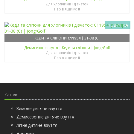
Для хлопчиків і дівчаток
Пар в ящику:
8
НОВИНКА
КЕДИ ТА СЛІПОНИ
C11954
| 31-38 (C)
Демисезонe взуття
|
Кеди та сліпони
|
Jong•Golf
Для хлопчиків і дівчаток
Пар в ящику:
8
Каталог
Зимове дитяче взуття
Демисезонне дитяче взуття
Літнє дитяче взуття
Новинки