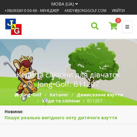
МОВА (UA)
+38(063)610-56-66
- МЕНЕДЖЕР
ANDY@JONGGOLF.COM
УВІЙТИ
0
Кеди та сліпони для дівчаток
Jong•Golf: B11207
Jong•Golf
Каталог
Демисезонe взуття
Кеди та сліпони
B11207
Новини:
Пошук реально вигідного опту дитячого взуття