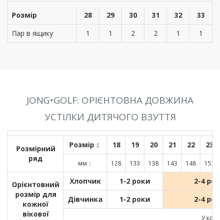
Розмір
28
29
30
31
32
33
Пар в ящику
1
1
2
2
1
1
JONG•GOLF: ОРІЄНТОВНА ДОВЖИНА
УСТІЛКИ ДИТЯЧОГО ВЗУТТЯ
Розмір：
18
19
20
21
22
23
Розмірний
ряд
мм：
128
133
138
143
148
153
Хлопчик
1-2 роки
2-4 ро
Орієнтовний
розмір для
Дівчинка
1-2 роки
2-4 ро
кожної
вікової
У кожн