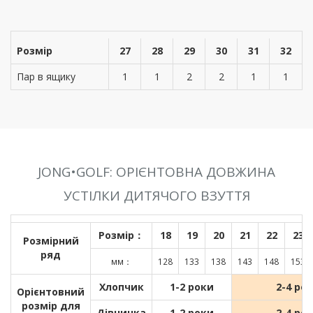
Розмір
27
28
29
30
31
32
Пар в ящику
1
1
2
2
1
1
JONG•GOLF: ОРІЄНТОВНА ДОВЖИНА
УСТІЛКИ ДИТЯЧОГО ВЗУТТЯ
Розмір：
18
19
20
21
22
23
Розмірний
ряд
мм：
128
133
138
143
148
153
Хлопчик
1-2 роки
2-4 ро
Орієнтовний
розмір для
Дівчинка
1-2 роки
2-4 ро