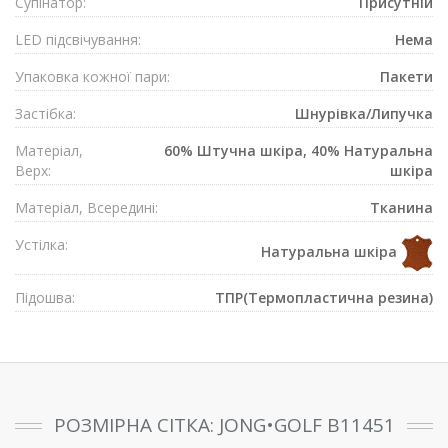
Супiнатор:
Присутнiй
LED підсвічування:
Нема
Упаковка кожної пари:
Пакети
Застібка:
Шнурівка/Липучка
Матеріал,
60% Штучна шкіра, 40% Натуральна
Верх:
шкіра
Матеріал, Всередині:
Тканина
Устілка:
Натуральна шкіра
Підошва:
ТПР(Термопластична резина)
РОЗМІРНА СІТКА: JONG•GOLF B11451