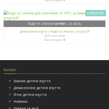
Пар в ящику:
8
НОВИНКА
КЕДИ ТА СЛІПОНИ
A11931
| 23-28 (A)
Демисезонe взуття
|
Кеди та сліпони
|
Jong•Golf
Для хлопчиків
Пар в ящику:
8
Каталог
Зимове дитяче взуття
Демисезонне дитяче взуття
Літнє дитяче взуття
Новинки
Знижки та акції