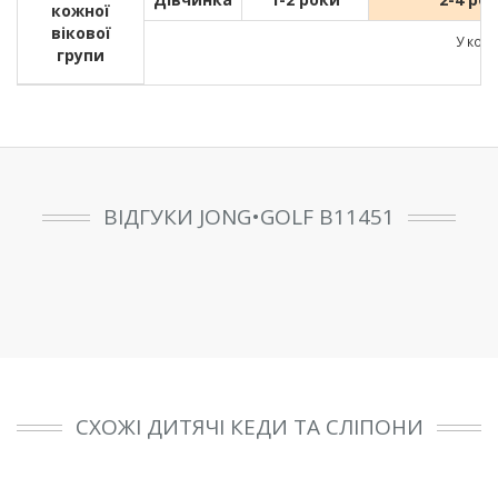
кожної
вікової
У кожн
групи
ВІДГУКИ JONG•GOLF B11451
СХОЖІ ДИТЯЧІ КЕДИ ТА СЛІПОНИ