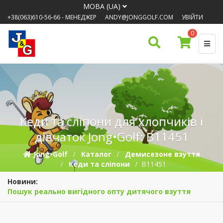
МОВА (UA)
+38(063)610-56-66
- МЕНЕДЖЕР
ANDY@JONGGOLF.COM
УВІЙТИ
0
Кеди та сліпони для хлопчиків і
дівчаток Jong•Golf: B11451
Jong•Golf
Каталог
Демисезонe взуття
Кеди та сліпони
B11451
Новини:
Пошук реально вигідного опту дитячого взуття