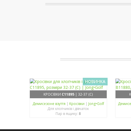
НОВИНКА
КРОСІВКИ
C11895
| 32-37 (C)
Демисезонe взуття
|
Кросівки
|
Jong•Golf
Демисе
Для хлопчиків і дівчаток
Пар в ящику:
8