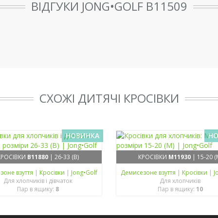
ВІДГУКИ JONG•GOLF B11509
СХОЖІ ДИТЯЧІ КРОСІВКИ
НОВИНКА
НО
КРОСІВКИ
B11880
| 26-33 (B)
КРОСІВКИ
M11930
| 15-20 (
зонe взуття
|
Кросівки
|
Jong•Golf
Демисезонe взуття
|
Кросівки
|
J
Для хлопчиків і дівчаток
Для хлопчиків
Пар в ящику:
8
Пар в ящику:
10