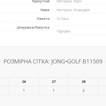
Присутнiй
Матеріал, Верх:
Нема
Матеріал, Всередині:
Пакети
Устілка:
Шнурівка/Липучка
Підошва:
РОЗМІРНА СІТКА: JONG•GOLF B11509
26
27
28
1
1
2