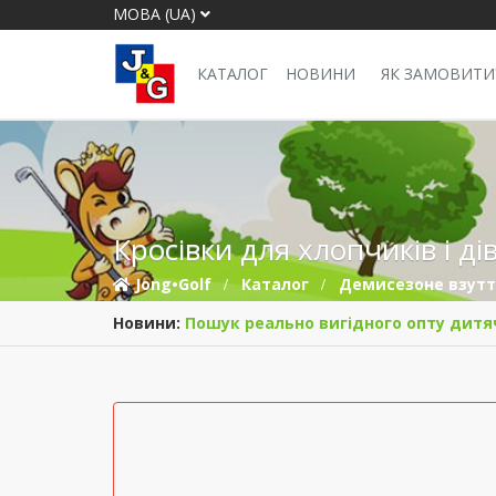
МОВА (UA)
КАТАЛОГ
НОВИНИ
ЯК ЗАМОВИТИ
Кросівки для хлопчиків і ді
Jong•Golf
Каталог
Демисезонe взут
Новини:
Пошук реально вигідного опту дитя