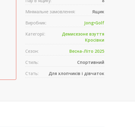
Пар в ящику:
8
Мінімальне замовлення:
Ящик
Виробник:
Jong•Golf
Категорії:
Демисезонe взуття
Кросівки
Сезон:
Весна-Літо 2025
Стиль:
Спортивний
Стать:
Для хлопчиків і дівчаток