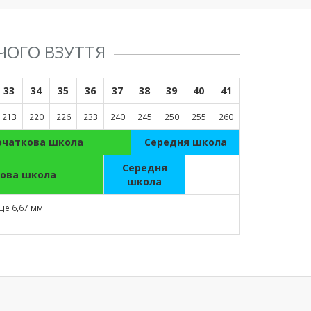
ЧОГО ВЗУТТЯ
33
34
35
36
37
38
39
40
41
213
220
226
233
240
245
250
255
260
очаткова школа
Cередня школа
Cередня
ова школа
школа
ще 6,67 мм.