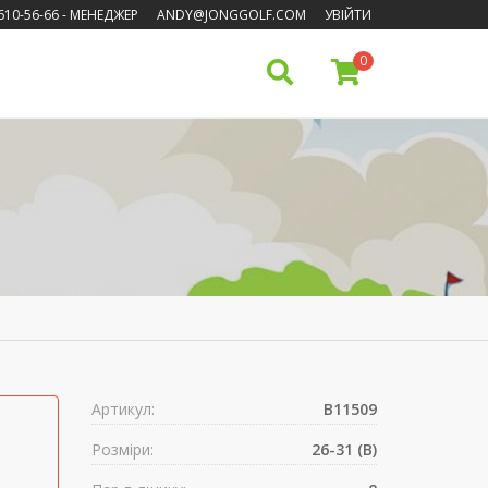
610-56-66
- МЕНЕДЖЕР
ANDY@JONGGOLF.COM
УВІЙТИ
0
Артикул:
B11509
Розміри:
26-31 (B)