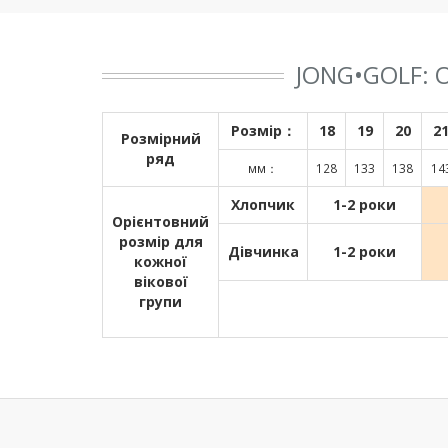
JONG•GOLF:
Розмір：
18
19
20
2
Розмірний
ряд
мм：
128
133
138
14
Хлопчик
1-2 роки
Орієнтовний
розмір для
Дівчинка
1-2 роки
кожної
вікової
групи