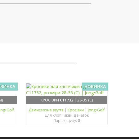
ВИНКА
НОВИНКА
M)
КРОСІВКИ
C11732
| 28-35 (C)
ong•Golf
Демисезонe взуття
|
Кросівки
|
Jong•Golf
Для хлопчиків і дівчаток
Пар в ящику:
8