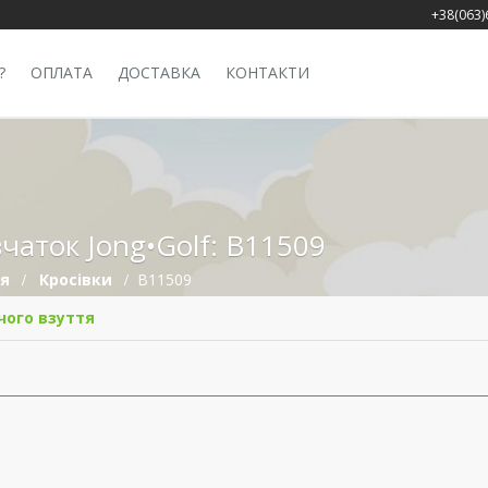
+38(063)
?
ОПЛАТА
ДОСТАВКА
КОНТАКТИ
вчаток Jong•Golf: B11509
тя
Кросівки
B11509
чого взуття