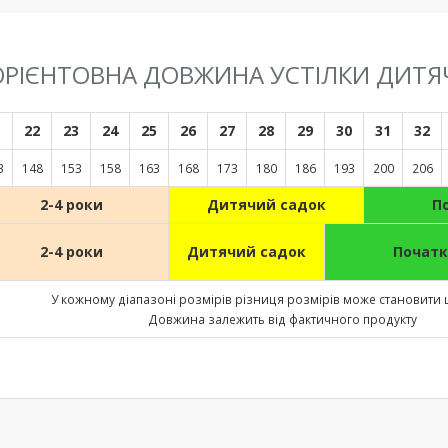
 ОРІЄНТОВНА ДОВЖИНА УСТІЛКИ ДИТЯ
1
22
23
24
25
26
27
28
29
30
31
32
3
148
153
158
163
168
173
180
186
193
200
206
2-4 роки
Дитячий садок
П
2-4 роки
Дитячий садок
Початк
У кожному діапазоні розмірів різниця розмірів може становити 
Довжина залежить від фактичного продукту