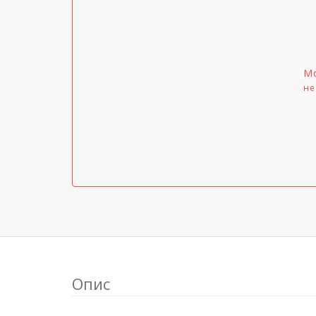
Мо
не
Опис