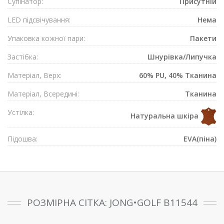
Супiнатор:
Присутнiй
LED підсвічування:
Нема
Упаковка кожної пари:
Пакети
Застібка:
Шнурівка/Липучка
Матеріал, Верх:
60% PU, 40% Тканина
Матеріал, Всередині:
Тканина
Устілка:
Натуральна шкіра
Підошва:
EVA(піна)
РОЗМІРНА СІТКА: JONG•GOLF B11544