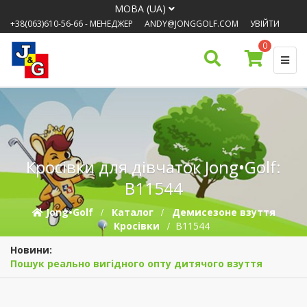
МОВА (UA)
+38(063)610-56-66
- МЕНЕДЖЕР
ANDY@JONGGOLF.COM
УВІЙТИ
0
Кросівки для дівчаток Jong•Golf:
B11544
Jong•Golf
Каталог
Демисезонe взуття
Кросівки
B11544
Новини:
Пошук реально вигідного опту дитячого взуття