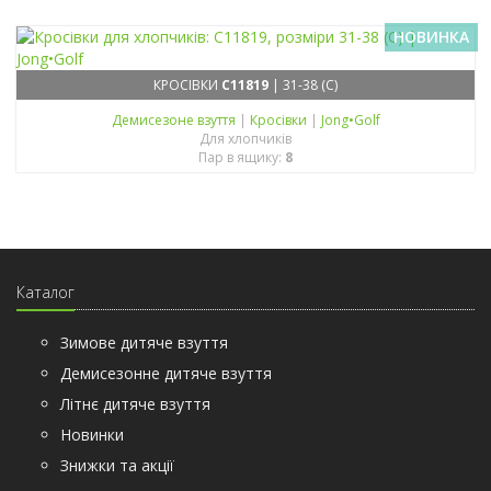
НОВИНКА
КРОСІВКИ
C11819
| 31-38 (C)
Демисезонe взуття
|
Кросівки
|
Jong•Golf
Для хлопчиків
Пар в ящику:
8
Каталог
Зимове дитяче взуття
Демисезонне дитяче взуття
Літнє дитяче взуття
Новинки
Знижки та акції