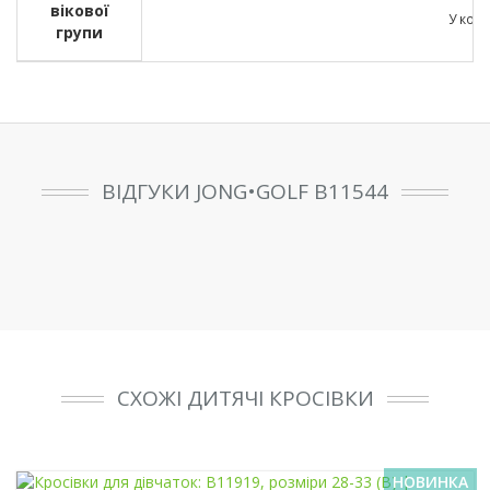
вікової
У кожн
групи
ВІДГУКИ JONG•GOLF B11544
СХОЖІ ДИТЯЧІ КРОСІВКИ
НОВИНКА