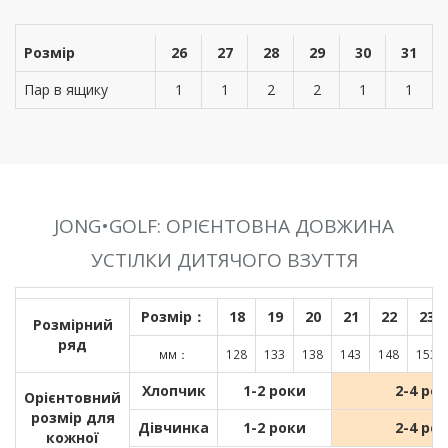
Розмір
26
27
28
29
30
31
Пар в ящику
1
1
2
2
1
1
JONG•GOLF: ОРІЄНТОВНА ДОВЖИНА
УСТІЛКИ ДИТЯЧОГО ВЗУТТЯ
Розмір：
18
19
20
21
22
23
Розмірний
ряд
мм：
128
133
138
143
148
153
Хлопчик
1-2 роки
2-4 ро
Орієнтовний
розмір для
Дівчинка
1-2 роки
2-4 ро
кожної