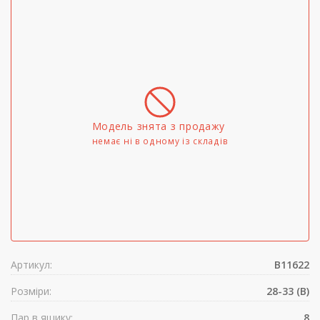
Модель знята з продажу
немає ні в одному iз складів
Артикул:
B11622
Розміри:
28-33 (B)
Пар в ящику:
8