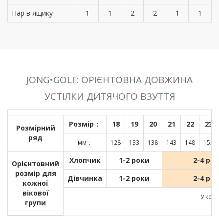
Пар в ящику
1
1
2
2
1
1
JONG•GOLF: ОРІЄНТОВНА ДОВЖИНА
УСТІЛКИ ДИТЯЧОГО ВЗУТТЯ
Розмір：
18
19
20
21
22
23
Розмірний
ряд
мм：
128
133
138
143
148
153
Хлопчик
1-2 роки
2-4 ро
Орієнтовний
розмір для
Дівчинка
1-2 роки
2-4 ро
кожної
вікової
У кожн
групи