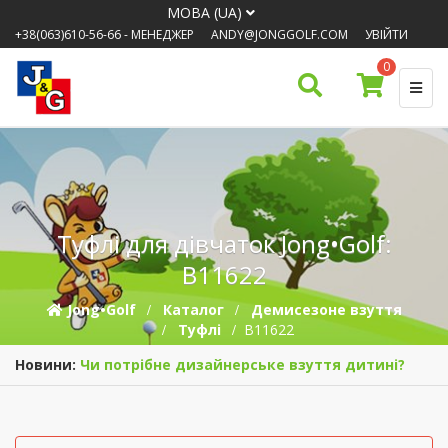
МОВА (UA)
+38(063)610-56-66
- МЕНЕДЖЕР
ANDY@JONGGOLF.COM
УВІЙТИ
0
Туфлі для дівчаток Jong•Golf:
B11622
Jong•Golf
Каталог
Демисезонe взуття
Туфлі
B11622
Новини:
Чи потрібне дизайнерське взуття дитині?