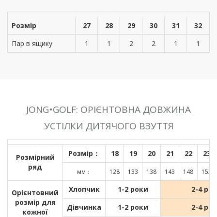
Розмір
27
28
29
30
31
32
Пар в ящику
1
1
2
2
1
1
JONG•GOLF: ОРІЄНТОВНА ДОВЖИНА
УСТІЛКИ ДИТЯЧОГО ВЗУТТЯ
Розмір：
18
19
20
21
22
23
Розмірний
ряд
мм：
128
133
138
143
148
153
Хлопчик
1-2 роки
2-4 ро
Орієнтовний
розмір для
Дівчинка
1-2 роки
2-4 ро
кожної