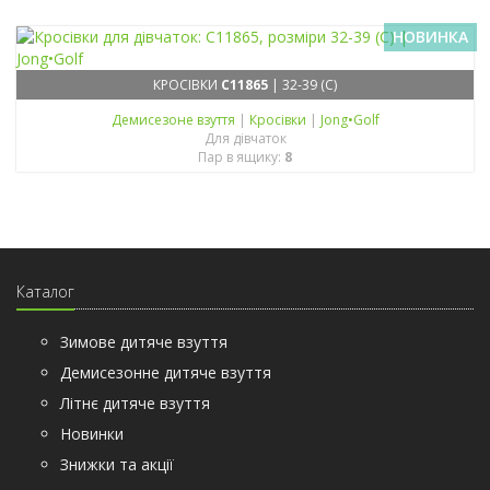
НОВИНКА
КРОСІВКИ
C11865
| 32-39 (C)
Демисезонe взуття
|
Кросівки
|
Jong•Golf
Для дівчаток
Пар в ящику:
8
Каталог
Зимове дитяче взуття
Демисезонне дитяче взуття
Літнє дитяче взуття
Новинки
Знижки та акції