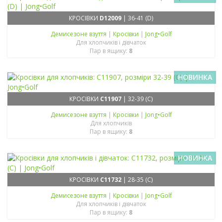
КРОСІВКИ
D12009
| 36-41 (D)
Демисезонe взуття
|
Кросівки
|
Jong•Golf
Для хлопчиків і дівчаток
Пар в ящику:
8
НОВИНКА
КРОСІВКИ
C11907
| 32-39 (C)
Демисезонe взуття
|
Кросівки
|
Jong•Golf
Для хлопчиків
Пар в ящику:
8
НОВИНКА
КРОСІВКИ
C11732
| 28-35 (C)
Демисезонe взуття
|
Кросівки
|
Jong•Golf
Для хлопчиків і дівчаток
Пар в ящику:
8