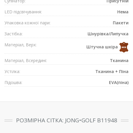
Супiнатор:
Присутнiй
LED підсвічування:
Нема
Упаковка кожної пари:
Пакети
Застібка:
Шнурівка/Липучка
Матеріал, Верх:
Штучна шкіра
Матеріал, Всередині:
Тканина
Устілка:
Тканина + Піна
Підошва:
EVA(піна)
РОЗМІРНА СІТКА: JONG•GOLF B11948