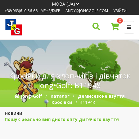
МОВА (UA)
+38(063)610-56-66
- МЕНЕДЖЕР
ANDY@JONGGOLF.COM
УВІЙТИ
0
Кросівки для хлопчиків і дівчаток
Jong•Golf: B11948
Jong•Golf
Каталог
Демисезонe взуття
Кросівки
B11948
Новини:
Пошук реально вигідного опту дитячого взуття