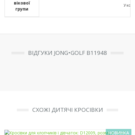
вікової
У кожн
групи
ВІДГУКИ JONG•GOLF B11948
СХОЖІ ДИТЯЧІ КРОСІВКИ
НОВИНКА