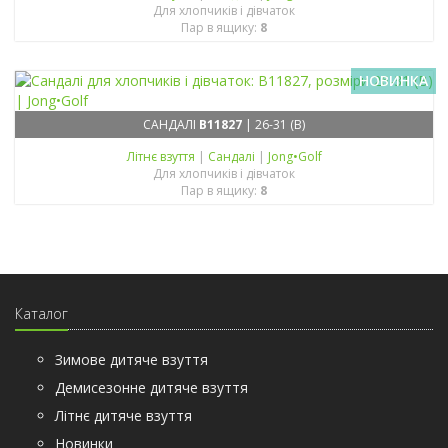
Для хлопчиків і дівчаток
Пар в ящику:
8
НОВИНКА
САНДАЛІ
B11827
| 26-31 (B)
Літнє взуття
|
Сандалі
|
Jong•Golf
Для хлопчиків і дівчаток
Пар в ящику:
8
Каталог
Зимове дитяче взуття
Демисезонне дитяче взуття
Літнє дитяче взуття
Новинки