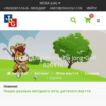
МОВА (UA)
+38(063)610-56-66
- МЕНЕДЖЕР
ANDY@JONGGOLF.COM
УВІЙТИ
0
Сандалі для хлопчиків Jong•Golf:
B20416
Jong•Golf
Каталог
Літнє взуття
Сандалі
B20416
Новини:
Пошук реально вигідного опту дитячого взуття