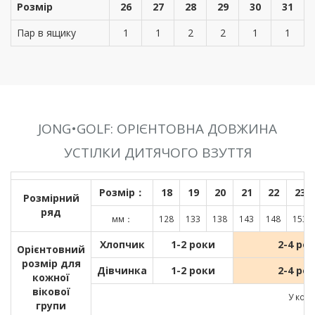
Розмір
26
27
28
29
30
31
Пар в ящику
1
1
2
2
1
1
JONG•GOLF: ОРІЄНТОВНА ДОВЖИНА
УСТІЛКИ ДИТЯЧОГО ВЗУТТЯ
Розмір：
18
19
20
21
22
23
Розмірний
ряд
мм：
128
133
138
143
148
153
Хлопчик
1-2 роки
2-4 ро
Орієнтовний
розмір для
Дівчинка
1-2 роки
2-4 ро
кожної
вікової
У кожн
групи