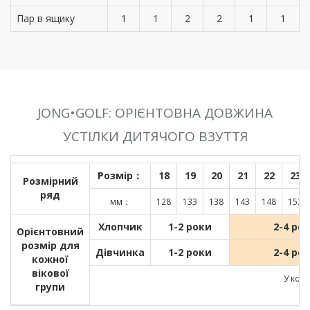
Пар в ящику
1
1
2
2
1
1
JONG•GOLF: ОРІЄНТОВНА ДОВЖИНА
УСТІЛКИ ДИТЯЧОГО ВЗУТТЯ
Розмір：
18
19
20
21
22
23
Розмірний
ряд
мм：
128
133
138
143
148
153
Хлопчик
1-2 роки
2-4 ро
Орієнтовний
розмір для
Дівчинка
1-2 роки
2-4 ро
кожної
вікової
У кожн
групи