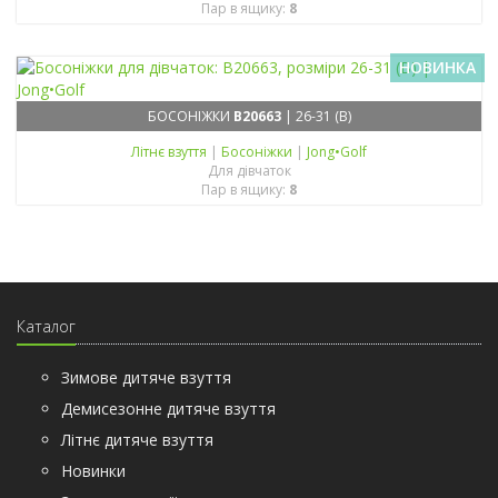
Пар в ящику:
8
НОВИНКА
БОСОНІЖКИ
B20663
| 26-31 (B)
Літнє взуття
|
Босоніжки
|
Jong•Golf
Для дівчаток
Пар в ящику:
8
Каталог
Зимове дитяче взуття
Демисезонне дитяче взуття
Літнє дитяче взуття
Новинки