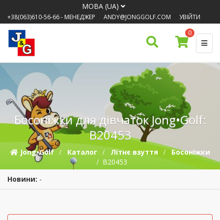
МОВА (UA)
+38(063)610-56-66
- МЕНЕДЖЕР
ANDY@JONGGOLF.COM
УВІЙТИ
0
Босоніжки для дівчаток Jong•Golf:
B20453
Jong•Golf
Каталог
Літнє взуття
Босоніжки
B20453
Новини:
Чи п
-