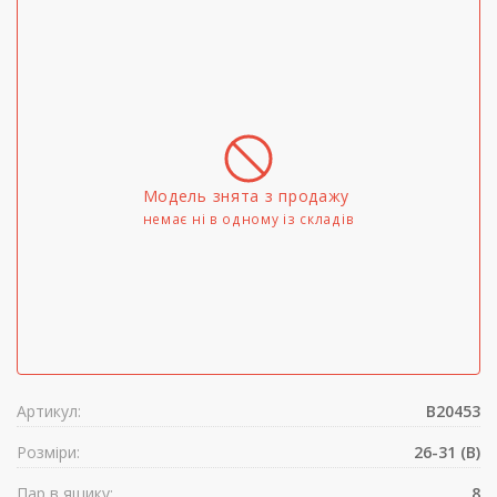
Модель знята з продажу
немає ні в одному iз складів
Артикул:
B20453
Розміри:
26-31 (B)
Пар в ящику:
8