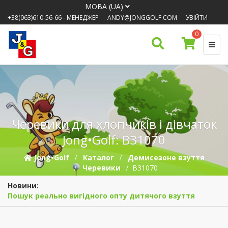
МОВА (UA)
+38(063)610-56-66
- МЕНЕДЖЕР
ANDY@JONGGOLF.COM
УВІЙТИ
0
Черевики для хлопчиків і дівчаток
Jong•Golf: B31070
Jong•Golf
Каталог
Демисезонe взуття
Черевики
B31070
Новини:
Пошук реально вигідного опту дитячого взуття