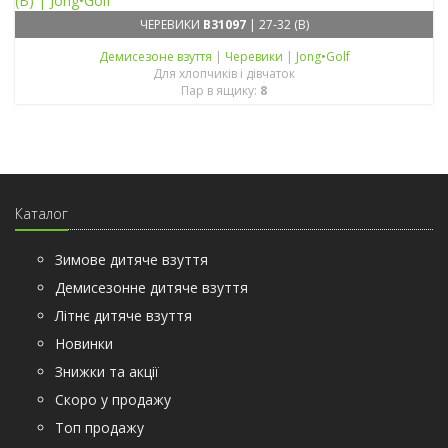
ЧЕРЕВИКИ
B31097
| 27-32 (B)
Демисезонe взуття
|
Черевики
|
Jong•Golf
Для хлопчиків і дівчаток
Пар в ящику:
8
Каталог
Зимове дитяче взуття
Демисезонне дитяче взуття
Літнє дитяче взуття
Новинки
Знижки та акції
Скоро у продажу
Топ продажу