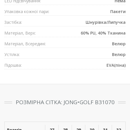
LED підсвічування:
Нема
Упаковка кожної пари:
Пакети
Застібка:
Шнурівка/Липучка
Матеріал, Верх:
60% PU, 40% Тканина
Матеріал, Всередині:
Велюр
Устілка:
Велюр
Підошва:
EVA(піна)
РОЗМІРНА СІТКА: JONG•GOLF B31070
Розмір
27
28
29
30
31
32