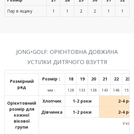
Пар в ящику
1
1
2
2
1
1
JONG•GOLF: ОРІЄНТОВНА ДОВЖИНА
УСТІЛКИ ДИТЯЧОГО ВЗУТТЯ
Розмір：
18
19
20
21
22
23
Розмірний
ряд
мм：
128
133
138
143
148
153
Хлопчик
1-2 роки
2-4 ро
Орієнтовний
розмір для
Дівчинка
1-2 роки
2-4 ро
кожної
вікової
У кожн
групи