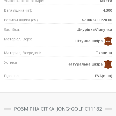
Упаковка кожної пари:
Пакети
Вага ящика (кг):
4.300
Розмiри ящика (см):
47.00/34.00/20.00
Застібка:
Шнурівка/Липучка
Матеріал, Верх:
Штучна шкіра
Матеріал, Всередині:
Тканина
Устілка:
Натуральна шкіра
Підошва:
EVA(піна)
РОЗМІРНА СІТКА: JONG•GOLF C11182