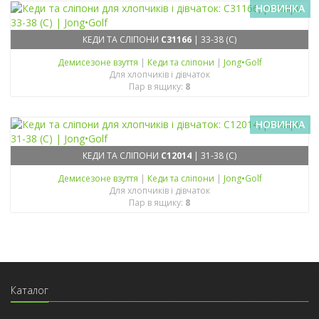
НОВИНКА
КЕДИ ТА СЛІПОНИ
C31166
| 33-38 (C)
Демисезонe взуття
|
Кеди та сліпони
|
Jong•Golf
Для хлопчиків і дівчаток
Пар в ящику:
8
НОВИНКА
КЕДИ ТА СЛІПОНИ
C12014
| 31-38 (C)
Демисезонe взуття
|
Кеди та сліпони
|
Jong•Golf
Для хлопчиків і дівчаток
Пар в ящику:
8
Каталог