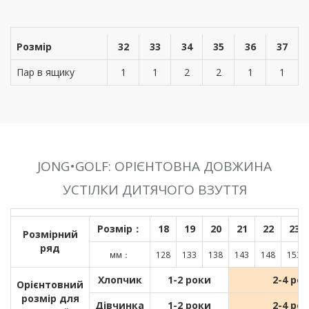
Розмір
32
33
34
35
36
37
Пар в ящику
1
1
2
2
1
1
JONG•GOLF: ОРІЄНТОВНА ДОВЖИНА
УСТІЛКИ ДИТЯЧОГО ВЗУТТЯ
Розмір：
18
19
20
21
22
23
Розмірний
ряд
мм：
128
133
138
143
148
153
Хлопчик
1-2 роки
2-4 ро
Орієнтовний
розмір для
Дівчинка
1-2 роки
2-4 ро