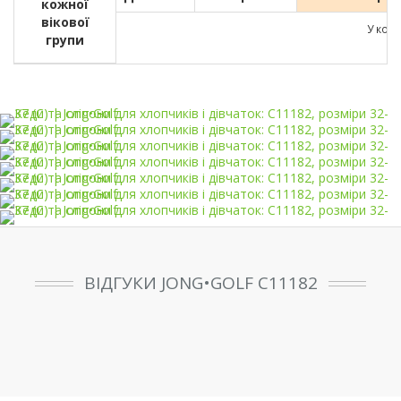
кожної
вікової
У кожн
групи
ВІДГУКИ JONG•GOLF C11182