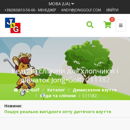
МОВА (UA)
+38(063)610-56-66
- МЕНЕДЖЕР
ANDY@JONGGOLF.COM
УВІЙТИ
0
Кеди та сліпони для хлопчиків і
дівчаток Jong•Golf: C11182
Jong•Golf
Каталог
Демисезонe взуття
Кеди та сліпони
C11182
Новини:
Пошук реально вигідного опту дитячого взуття