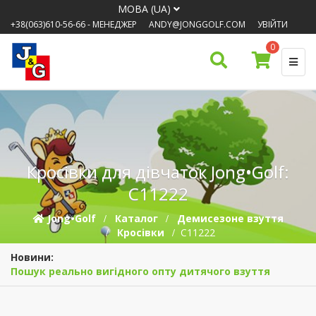
МОВА (UA)
+38(063)610-56-66
- МЕНЕДЖЕР
ANDY@JONGGOLF.COM
УВІЙТИ
0
Кросівки для дівчаток Jong•Golf:
C11222
Jong•Golf
Каталог
Демисезонe взуття
Кросівки
C11222
Новини:
Пошук реально вигідного опту дитячого взуття