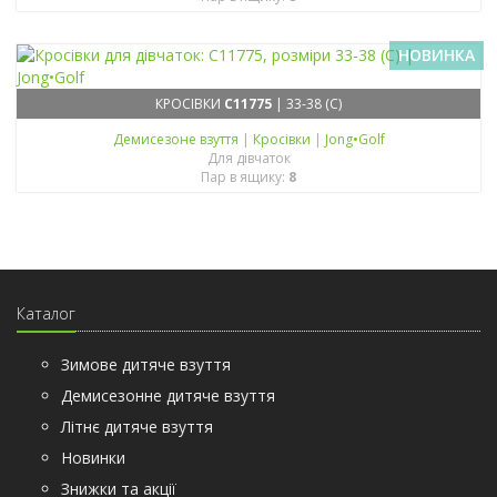
НОВИНКА
КРОСІВКИ
C11775
| 33-38 (C)
Демисезонe взуття
|
Кросівки
|
Jong•Golf
Для дівчаток
Пар в ящику:
8
Каталог
Зимове дитяче взуття
Демисезонне дитяче взуття
Літнє дитяче взуття
Новинки
Знижки та акції