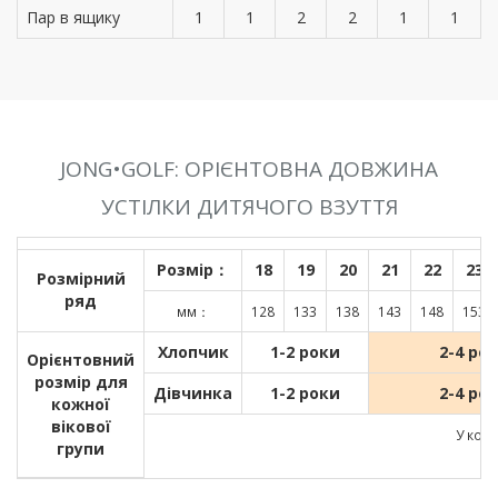
Пар в ящику
1
1
2
2
1
1
JONG•GOLF: ОРІЄНТОВНА ДОВЖИНА
УСТІЛКИ ДИТЯЧОГО ВЗУТТЯ
Розмір：
18
19
20
21
22
23
Розмірний
ряд
мм：
128
133
138
143
148
153
Хлопчик
1-2 роки
2-4 ро
Орієнтовний
розмір для
Дівчинка
1-2 роки
2-4 ро
кожної
вікової
У кожн
групи