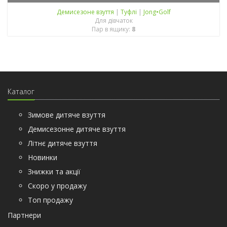
Демисезонe взуття
|
Туфлі
|
Jong•Golf
Для дівчаток
Пар в ящику:
8
Каталог
Зимове дитяче взуття
Демисезонне дитяче взуття
Літнє дитяче взуття
Новинки
Знижки та акції
Скоро у продажу
Топ продажу
Партнери