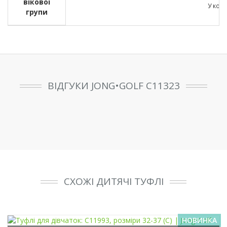
вікової
У кожн
групи
ВІДГУКИ JONG•GOLF C11323
СХОЖІ ДИТЯЧІ ТУФЛІ
НОВИНКА