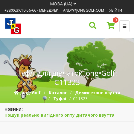
МОВА (UA)
+38(063)610-56-66
- МЕНЕДЖЕР
ANDY@JONGGOLF.COM
УВІЙТИ
0
Туфлі для дівчаток Jong•Golf:
C11323
Jong•Golf
Каталог
Демисезонe взуття
Туфлі
C11323
Новини:
Пошук реально вигідного опту дитячого взуття