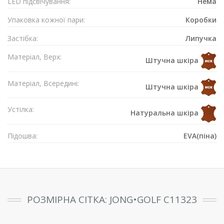
LED підсвічування:
Нема
Упаковка кожної пари:
Коробки
Застібка:
Липучка
Матеріал, Верх:
Штучна шкіра
Матеріал, Всередині:
Штучна шкіра
Устілка:
Натуральна шкіра
Підошва:
EVA(піна)
РОЗМІРНА СІТКА: JONG•GOLF C11323