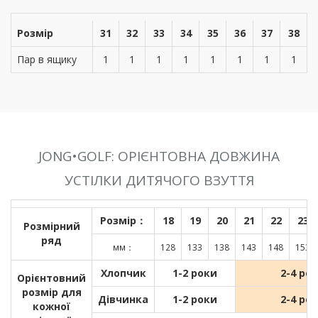
Розмір
31
32
33
34
35
36
37
38
Пар в ящику
1
1
1
1
1
1
1
1
JONG•GOLF: ОРІЄНТОВНА ДОВЖИНА
УСТІЛКИ ДИТЯЧОГО ВЗУТТЯ
Розмір：
18
19
20
21
22
23
Розмірний
ряд
мм：
128
133
138
143
148
153
Хлопчик
1-2 роки
2-4 ро
Орієнтовний
розмір для
Дівчинка
1-2 роки
2-4 ро
кожної