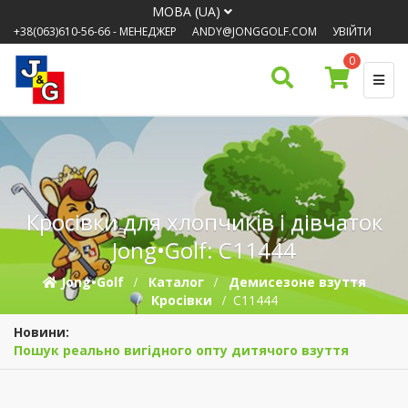
МОВА (UA)
+38(063)610-56-66
- МЕНЕДЖЕР
ANDY@JONGGOLF.COM
УВІЙТИ
0
Кросівки для хлопчиків і дівчаток
Jong•Golf: C11444
Jong•Golf
Каталог
Демисезонe взуття
Кросівки
C11444
Новини:
Пошук реально вигідного опту дитячого взуття