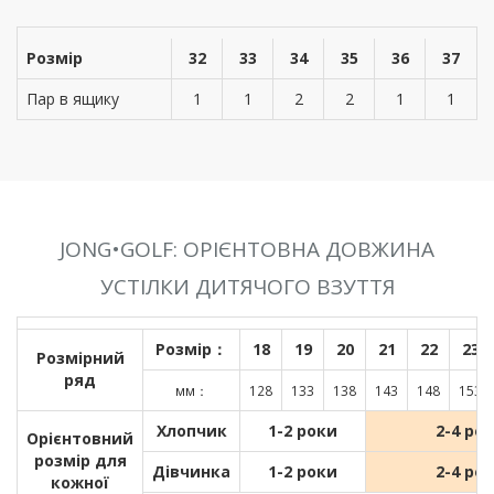
Розмір
32
33
34
35
36
37
Пар в ящику
1
1
2
2
1
1
JONG•GOLF: ОРІЄНТОВНА ДОВЖИНА
УСТІЛКИ ДИТЯЧОГО ВЗУТТЯ
Розмір：
18
19
20
21
22
23
Розмірний
ряд
мм：
128
133
138
143
148
153
Хлопчик
1-2 роки
2-4 ро
Орієнтовний
розмір для
Дівчинка
1-2 роки
2-4 ро
кожної