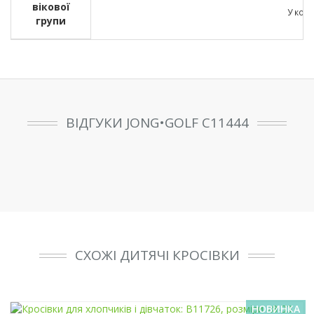
вікової
У кожн
групи
ВІДГУКИ JONG•GOLF C11444
СХОЖІ ДИТЯЧІ КРОСІВКИ
НОВИНКА