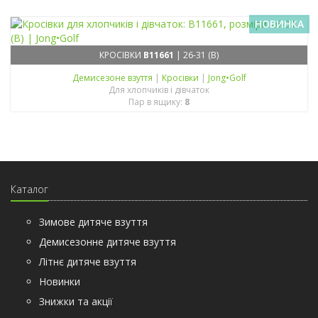
НОВИНКА
КРОСІВКИ
B11661
| 26-31 (B)
Демисезонe взуття
|
Кросівки
|
Jong•Golf
Для хлопчиків і дівчаток
Пар в ящику:
8
Каталог
Зимове дитяче взуття
Демисезонне дитяче взуття
Літнє дитяче взуття
Новинки
Знижки та акції