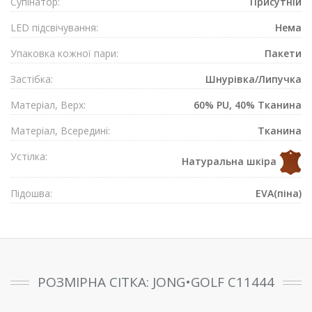
Супiнатор:
Присутнiй
LED підсвічування:
Нема
Упаковка кожної пари:
Пакети
Застібка:
Шнурівка/Липучка
Матеріал, Верх:
60% PU, 40% Тканина
Матеріал, Всередині:
Тканина
Устілка:
Натуральна шкіра
Підошва:
EVA(піна)
РОЗМІРНА СІТКА: JONG•GOLF C11444