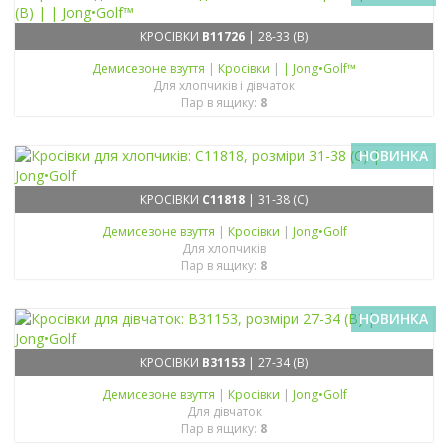
КРОСІВКИ
B11726
| 28-33 (B)
Демисезонe взуття
|
Кросівки
|
| Jong•Golf™
Для хлопчиків і дівчаток
Пар в ящику:
8
НОВИНКА
КРОСІВКИ
C11818
| 31-38 (C)
Демисезонe взуття
|
Кросівки
|
Jong•Golf
Для хлопчиків
Пар в ящику:
8
НОВИНКА
КРОСІВКИ
B31153
| 27-34 (B)
Демисезонe взуття
|
Кросівки
|
Jong•Golf
Для дівчаток
Пар в ящику:
8