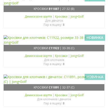
КРОСІВКИ
B11887
| 27-32 (B)
Демисезонe взуття
|
Кросівки
|
Jong•Golf
Для дівчаток
Пар в ящику:
8
НОВИНКА
КРОСІВКИ
C11922
| 33-38 (C)
Демисезонe взуття
|
Кросівки
|
Jong•Golf
Для хлопчиків
Пар в ящику:
8
НОВИНКА
КРОСІВКИ
C11891
| 32-37 (C)
Демисезонe взуття
|
Кросівки
|
Jong•Golf
Для хлопчиків і дівчаток
Пар в ящику:
8