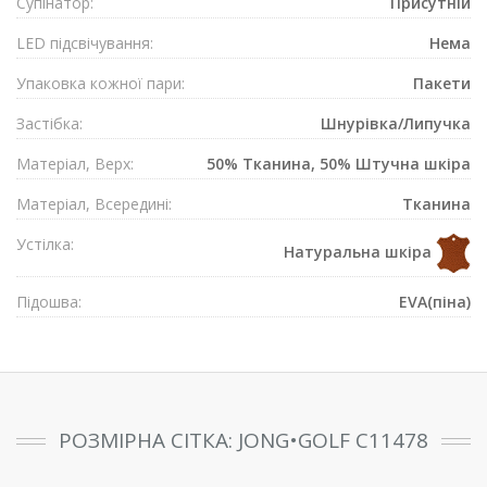
Супiнатор:
Присутнiй
LED підсвічування:
Нема
Упаковка кожної пари:
Пакети
Застібка:
Шнурівка/Липучка
Матеріал, Верх:
50% Тканина, 50% Штучна шкіра
Матеріал, Всередині:
Тканина
Устілка:
Натуральна шкіра
Підошва:
EVA(піна)
РОЗМІРНА СІТКА: JONG•GOLF C11478