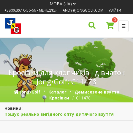
МОВА (UA)
+38(063)610-56-66
- МЕНЕДЖЕР
ANDY@JONGGOLF.COM
УВІЙТИ
0
Кросівки для хлопчиків і дівчаток
Jong•Golf: C11478
Jong•Golf
Каталог
Демисезонe взуття
Кросівки
C11478
Новини:
Пошук реально вигідного опту дитячого взуття