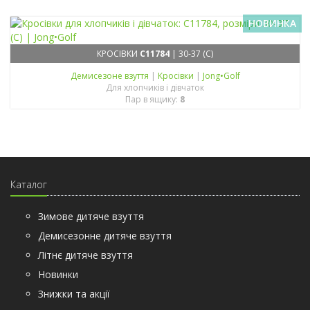
НОВИНКА
КРОСІВКИ
C11784
| 30-37 (C)
Демисезонe взуття
|
Кросівки
|
Jong•Golf
Для хлопчиків і дівчаток
Пар в ящику:
8
Каталог
Зимове дитяче взуття
Демисезонне дитяче взуття
Літнє дитяче взуття
Новинки
Знижки та акції