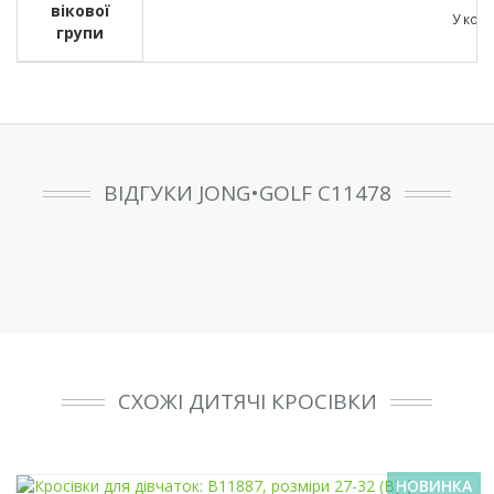
вікової
У кожн
групи
ВІДГУКИ JONG•GOLF C11478
СХОЖІ ДИТЯЧІ КРОСІВКИ
НОВИНКА