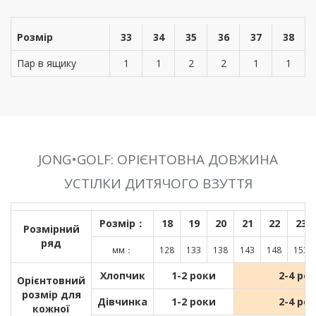
Розмір
33
34
35
36
37
38
Пар в ящику
1
1
2
2
1
1
JONG•GOLF: ОРІЄНТОВНА ДОВЖИНА
УСТІЛКИ ДИТЯЧОГО ВЗУТТЯ
Розмір：
18
19
20
21
22
23
Розмірний
ряд
мм：
128
133
138
143
148
153
Хлопчик
1-2 роки
2-4 ро
Орієнтовний
розмір для
Дівчинка
1-2 роки
2-4 ро
кожної