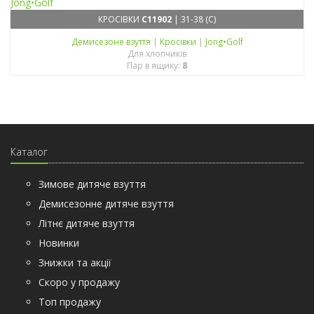
КРОСІВКИ
C11902
| 31-38 (C)
Демисезонe взуття
|
Кросівки
|
Jong•Golf
Для хлопчиків
Пар в ящику:
8
Каталог
Зимове дитяче взуття
Демисезонне дитяче взуття
Літнє дитяче взуття
Новинки
Знижки та акції
Скоро у продажу
Топ продажу