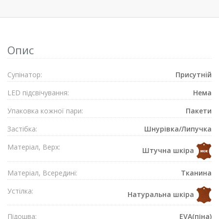
Опис
Супiнатор:
Присутнiй
LED підсвічування:
Нема
Упаковка кожної пари:
Пакети
Застібка:
Шнурівка/Липучка
Матеріал, Верх:
Штучна шкіра
Матеріал, Всередині:
Тканина
Устілка:
Натуральна шкіра
Підошва:
EVA(піна)