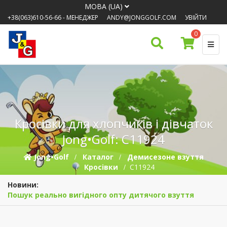
МОВА (UA)
+38(063)610-56-66
- МЕНЕДЖЕР
ANDY@JONGGOLF.COM
УВІЙТИ
0
Кросівки для хлопчиків і дівчаток
Jong•Golf: C11924
Jong•Golf
Каталог
Демисезонe взуття
Кросівки
C11924
Новини:
Пошук реально вигідного опту дитячого взуття