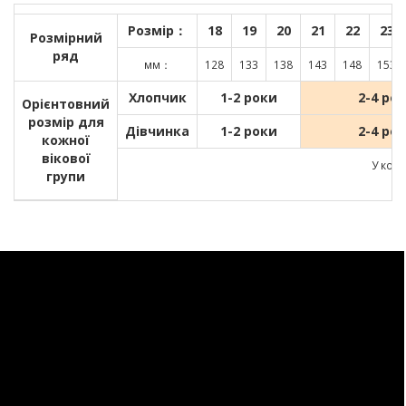
Розмір：
18
19
20
21
22
23
Розмірний
ряд
мм：
128
133
138
143
148
153
Хлопчик
1-2 роки
2-4 ро
Орієнтовний
розмір для
Дівчинка
1-2 роки
2-4 ро
кожної
вікової
У кожн
групи