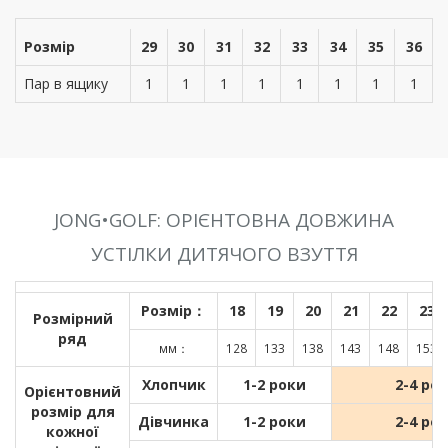
Розмір
29
30
31
32
33
34
35
36
Пар в ящику
1
1
1
1
1
1
1
1
JONG•GOLF: ОРІЄНТОВНА ДОВЖИНА
УСТІЛКИ ДИТЯЧОГО ВЗУТТЯ
Розмір：
18
19
20
21
22
23
Розмірний
ряд
мм：
128
133
138
143
148
153
Хлопчик
1-2 роки
2-4 ро
Орієнтовний
розмір для
Дівчинка
1-2 роки
2-4 ро
кожної