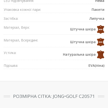
LED підсвічування:
Нема
Упаковка кожної пари:
Пакети
Застібка:
Липучка
Матеріал, Верх:
Штучна шкіра
Матеріал, Всередині:
Штучна шкіра
Устілка:
Натуральна шкіра
Підошва:
EVA(піна)
РОЗМІРНА СІТКА: JONG•GOLF C20571