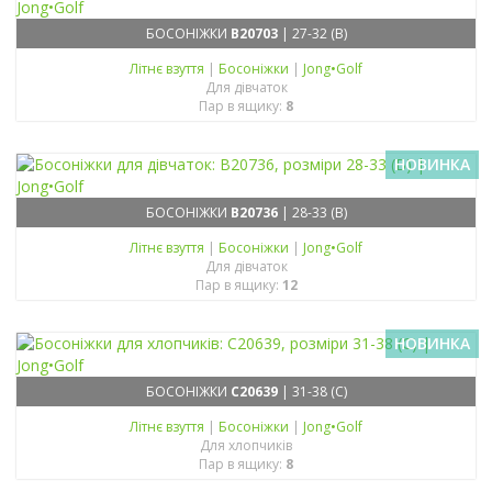
БОСОНІЖКИ
B20703
| 27-32 (B)
Літнє взуття
|
Босоніжки
|
Jong•Golf
Для дівчаток
Пар в ящику:
8
НОВИНКА
БОСОНІЖКИ
B20736
| 28-33 (B)
Літнє взуття
|
Босоніжки
|
Jong•Golf
Для дівчаток
Пар в ящику:
12
НОВИНКА
БОСОНІЖКИ
C20639
| 31-38 (C)
Літнє взуття
|
Босоніжки
|
Jong•Golf
Для хлопчиків
Пар в ящику:
8