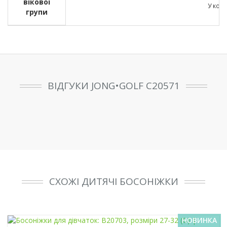
вікової
У кожн
групи
ВІДГУКИ JONG•GOLF C20571
СХОЖІ ДИТЯЧІ БОСОНІЖКИ
НОВИНКА