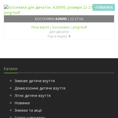
НОВИНКА
БОСОНІЖКИ
A20695
| 22-27 (A)
Літнє взуття
|
Босоніжки
|
Jong•Golf
Для дівчаток
Пар в ящику:
8
Каталог
Зимове дитяче взуття
Демисезонне дитяче взуття
Літнє дитяче взуття
Новинки
Знижки та акції
Скоро у продажу