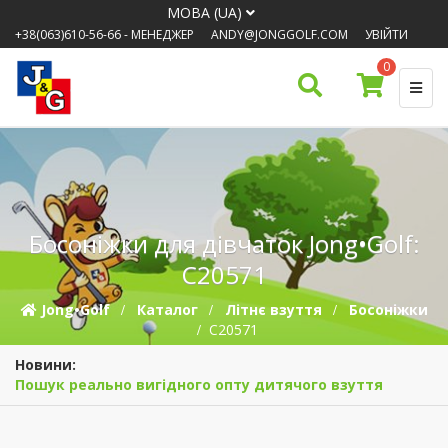
МОВА (UA)
+38(063)610-56-66
- МЕНЕДЖЕР
ANDY@JONGGOLF.COM
УВІЙТИ
0
Босоніжки для дівчаток Jong•Golf:
C20571
Jong•Golf
Каталог
Літнє взуття
Босоніжки
C20571
Новини:
Пошук реально вигідного опту дитячого взуття