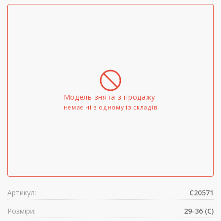
Модель знята з продажу
немає ні в одному iз складів
Артикул:
C20571
Розміри:
29-36 (C)