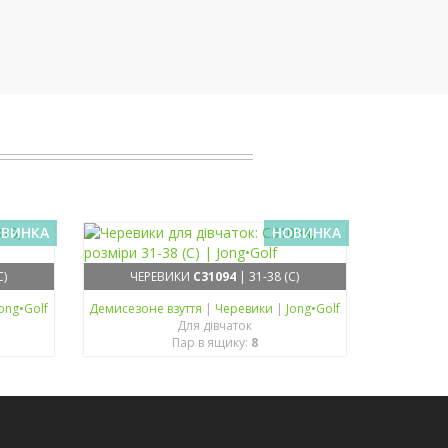
ВИНКА
НОВИНКА
C)
ЧЕРЕВИКИ
C31094
| 31-38 (C)
ong•Golf
Демисезонe взуття
|
Черевики
|
Jong•Golf
Для дівчаток
Пар в ящику:
8