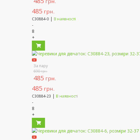
485
грн.
485
грн.
|
C30884-0
В наявності
-
8
+
За пару
690
грн.
485
грн.
485
грн.
|
C30884-23
В наявності
-
8
+