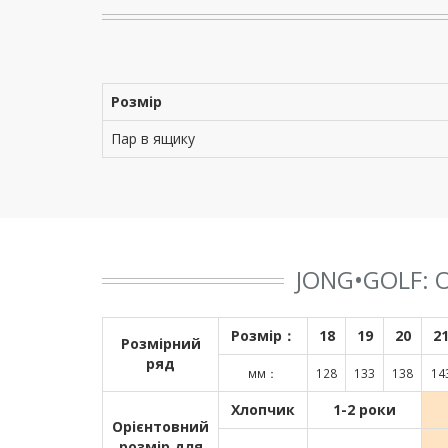
Розмір
Пар в ящику
JONG•GOLF:
Розмір：
18
19
20
2
Розмірний
ряд
мм：
128
133
138
14
Хлопчик
1-2 роки
Орієнтовний
розмір для