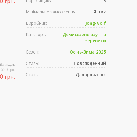
80
грн.
Пар в ящику:
8
Мінімальне замовлення:
Ящик
Виробник:
Jong•Golf
Категорії:
Демисезонe взуття
Черевики
Сезон:
Осінь-Зима 2025
Стиль:
Повсякденний
За ящик
5 520
грн.
Стать:
Для дівчаток
80
грн.