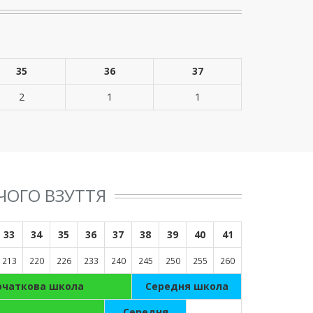
35
36
37
2
1
1
ЧОГО ВЗУТТЯ
33
34
35
36
37
38
39
40
41
213
220
226
233
240
245
250
255
260
очаткова школа
Cередня школа
Cередня