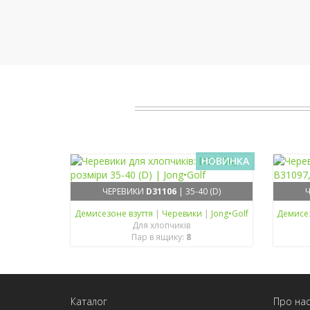
НОВИНКА
ЧЕРЕВИКИ
D31106
| 35-40 (D)
Демисезонe взуття
|
Черевики
|
Jong•Golf
Демисе
Для хлопчиків
Пар в ящику:
8
Каталог
Про на