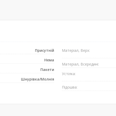
Присутнiй
Матеріал, Верх:
Нема
Матеріал, Всередині:
Пакети
Устілка:
Шнурівка/Mолнія
Підошва: