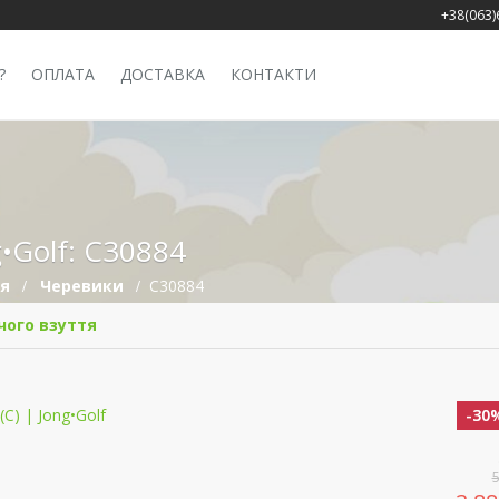
+38(063)
?
ОПЛАТА
ДОСТАВКА
КОНТАКТИ
•Golf: C30884
тя
Черевики
C30884
чого взуття
-30
-30
-30
-30