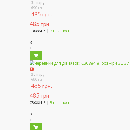
За пару
690
грн.
485
грн.
485
грн.
|
C30884-6
В наявності
-
8
+
За пару
690
грн.
485
грн.
485
грн.
|
C30884-8
В наявності
-
8
+