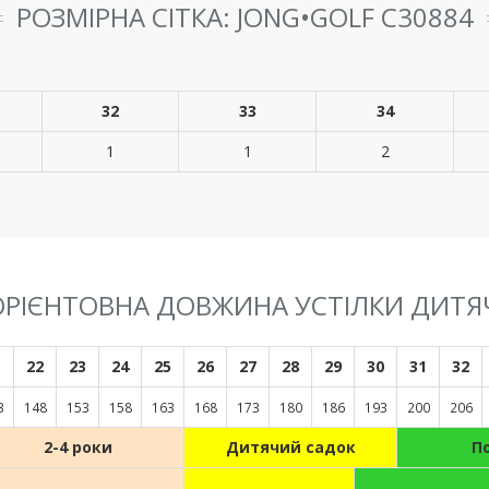
РОЗМІРНА СІТКА: JONG•GOLF C30884
32
33
34
1
1
2
 ОРІЄНТОВНА ДОВЖИНА УСТІЛКИ ДИТЯ
1
22
23
24
25
26
27
28
29
30
31
32
3
148
153
158
163
168
173
180
186
193
200
206
2-4 роки
Дитячий садок
П