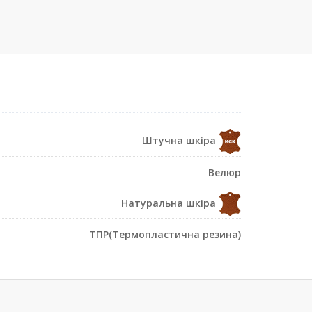
Штучна шкіра
Велюр
Натуральна шкіра
ТПР(Термопластична резина)