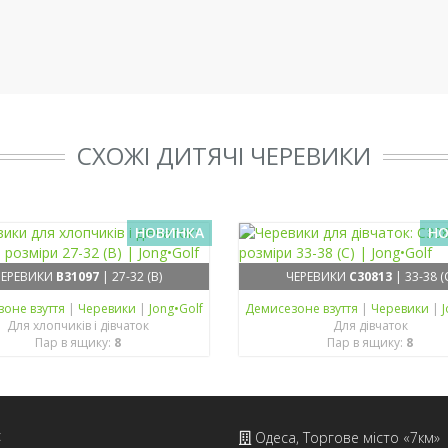
СХОЖІ ДИТЯЧІ ЧЕРЕВИКИ
НОВИНКА
НО
ЧЕРЕВИКИ
B31097
| 27-32 (B)
ЧЕРЕВИКИ
C30813
| 33-38 (
зонe взуття
|
Черевики
|
Jong•Golf
Демисезонe взуття
|
Черевики
|
J
Для хлопчиків і дівчаток
Для дівчаток
Пар в ящику:
8
Пар в ящику:
8
с
Одеса, Торгове місто «7км»