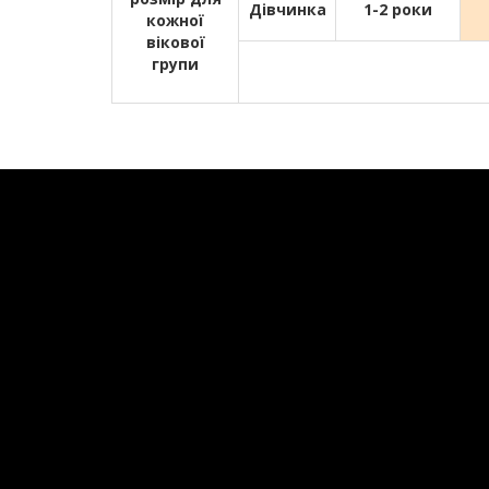
Дівчинка
1-2 роки
кожної
вікової
групи