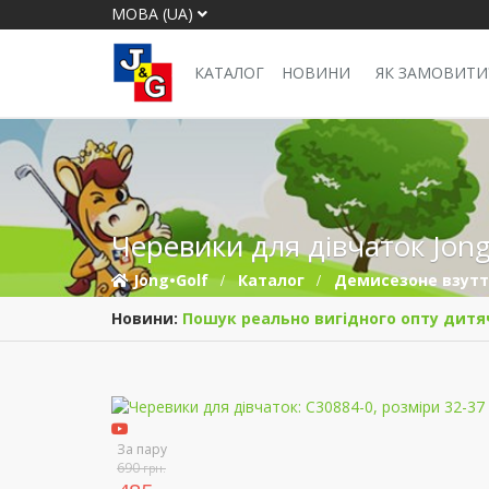
МОВА (UA)
КАТАЛОГ
НОВИНИ
ЯК ЗАМОВИТИ
Черевики для дівчаток Jong
Jong•Golf
Каталог
Демисезонe взут
Новини:
Пошук реально вигідного опту дитя
За пару
690
грн.