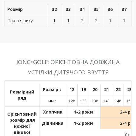
Розмір
32
33
34
35
36
37
Пар в ящику
1
1
2
2
1
1
JONG•GOLF: ОРІЄНТОВНА ДОВЖИНА
УСТІЛКИ ДИТЯЧОГО ВЗУТТЯ
Розмір：
18
19
20
21
22
23
Розмірний
ряд
мм：
128
133
138
143
148
153
Хлопчик
1-2 роки
2-4 ро
Орієнтовний
розмір для
Дівчинка
1-2 роки
2-4 ро
кожної
вікової
У кожн