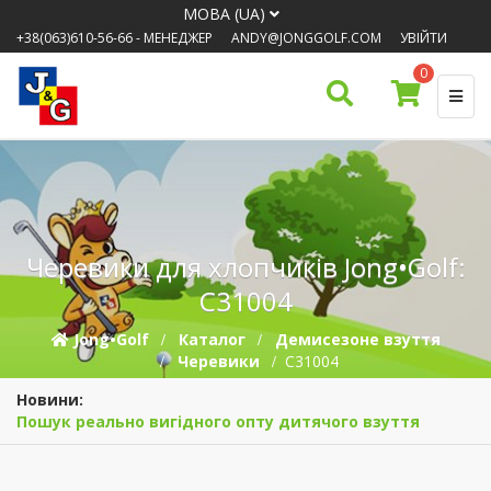
МОВА (UA)
+38(063)610-56-66
- МЕНЕДЖЕР
ANDY@JONGGOLF.COM
УВІЙТИ
0
Черевики для хлопчиків Jong•Golf:
C31004
Jong•Golf
Каталог
Демисезонe взуття
Черевики
C31004
Новини:
Пошук реально вигідного опту дитячого взуття