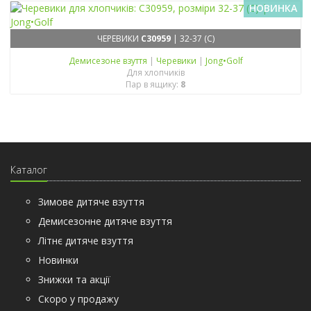
НОВИНКА
ЧЕРЕВИКИ
C30959
| 32-37 (C)
Демисезонe взуття
|
Черевики
|
Jong•Golf
Для хлопчиків
Пар в ящику:
8
Каталог
Зимове дитяче взуття
Демисезонне дитяче взуття
Літнє дитяче взуття
Новинки
Знижки та акції
Скоро у продажу