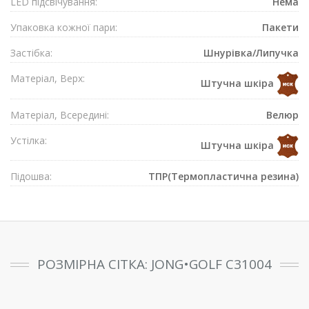
LED підсвічування:
Нема
Упаковка кожної пари:
Пакети
Застібка:
Шнурівка/Липучка
Матеріал, Верх:
Штучна шкіра
Матеріал, Всередині:
Велюр
Устілка:
Штучна шкіра
Підошва:
ТПР(Термопластична резина)
РОЗМІРНА СІТКА: JONG•GOLF C31004